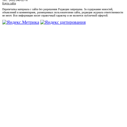
Тел.: (495) 540-52-76
Карта сайта
Перепечатка материала с сайта без разрешения Редакции запрещена. За содержание новостей,
объявлений и комментариев, размещенных пользователями сайта, редакция журнала ответственности
не несет. Вся информация носит справочный характер и не является публичной офертой.