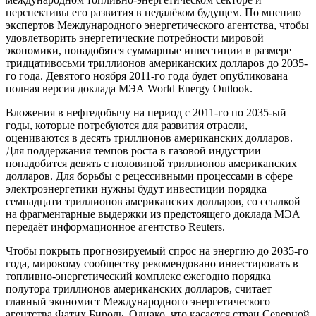
перспективы его развития в недалёком будущем. По мнению
экспертов Международного энергетического агентства, чтобы
удовлетворить энергетические потребности мировой
экономики, понадобятся суммарные инвестиции в размере
тридцативосьми триллионов американских долларов до 2035-
го года. Девятого ноября 2011-го года будет опубликована
полная версия доклада МЭА World Energy Outlook.
Вложения в нефтедобычу на период с 2011-го по 2035-ый
годы, которые потребуются для развития отрасли,
оцениваются в десять триллионов американских долларов.
Для поддержания темпов роста в газовой индустрии
понадобится девять с половиной триллионов американских
долларов. Для борьбы с рецессивными процессами в сфере
электроэнергетики нужны будут инвестиции порядка
семнадцати триллионов американских долларов, со ссылкой
на фрагментарные выдержки из предстоящего доклада МЭА
передаёт информационное агентство Reuters.
Чтобы покрыть прогнозируемый спрос на энергию до 2035-го
года, мировому сообществу рекомендовано инвестировать в
топливно-энергетический комплекс ежегодно порядка
полутора триллионов американских долларов, считает
главный экономист Международного энергетического
агентства Фатих Бироль. Однако, что касается стран Северной