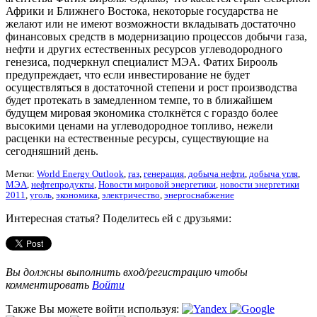
Африки и Ближнего Востока, некоторые государства не
желают или не имеют возможности вкладывать достаточно
финансовых средств в модернизацию процессов добычи газа,
нефти и других естественных ресурсов углеводородного
генезиса, подчеркнул специалист МЭА. Фатих Бирооль
предупреждает, что если инвестирование не будет
осуществляться в достаточной степени и рост производства
будет протекать в замедленном темпе, то в ближайшем
будущем мировая экономика столкнётся с гораздо более
высокими ценами на углеводородное топливо, нежели
расценки на естественные ресурсы, существующие на
сегодняшний день.
Метки:
World Energy Outlook
,
газ
,
генерация
,
добыча нефти
,
добыча угля
,
МЭА
,
нефтепродукты
,
Новости мировой энергетики
,
новости энергетики
2011
,
уголь
,
экономика
,
электричество
,
энергоснабжение
Интересная статья? Поделитесь ей с друзьями:
Вы должны выполнить вход/регистрацию чтобы
комментировать
Войти
Также Вы можете войти используя: