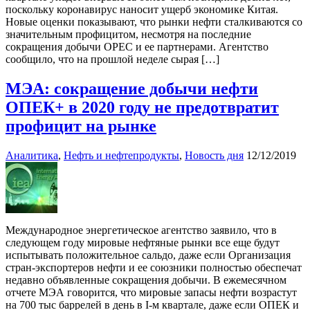
поскольку коронавирус наносит ущерб экономике Китая.
Новые оценки показывают, что рынки нефти сталкиваются со
значительным профицитом, несмотря на последние
сокращения добычи OPEC и ее партнерами. Агентство
сообщило, что на прошлой неделе сырая […]
МЭА: сокращение добычи нефти
ОПЕК+ в 2020 году не предотвратит
профицит на рынке
Аналитика
,
Нефть и нефтепродукты
,
Новость дня
12/12/2019
Международное энергетическое агентство заявило, что в
следующем году мировые нефтяные рынки все еще будут
испытывать положительное сальдо, даже если Организация
стран-экспортеров нефти и ее союзники полностью обеспечат
недавно объявленные сокращения добычи. В ежемесячном
отчете МЭА говорится, что мировые запасы нефти возрастут
на 700 тыс баррелей в день в I-м квартале, даже если ОПЕК и