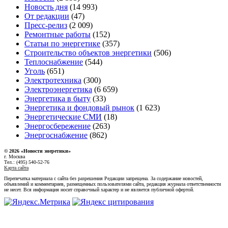
Новость дня
(14 993)
От редакции
(47)
Пресс-релиз
(2 009)
Ремонтные работы
(152)
Статьи по энергетике
(357)
Строительство объектов энергетики
(506)
Теплоснабжение
(544)
Уголь
(651)
Электротехника
(300)
Электроэнергетика
(6 659)
Энергетика в быту
(33)
Энергетика и фондовый рынок
(1 623)
Энергетические СМИ
(18)
Энергосбережение
(263)
Энергоснабжение
(862)
© 2026 «Новости энеретики»
г. Москва
Тел.: (495) 540-52-76
Карта сайта
Перепечатка материала с сайта без разрешения Редакции запрещена. За содержание новостей,
объявлений и комментариев, размещенных пользователями сайта, редакция журнала ответственности
не несет. Вся информация носит справочный характер и не является публичной офертой.