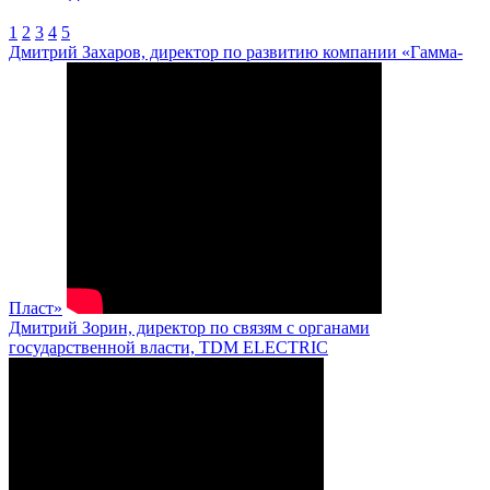
1
2
3
4
5
Дмитрий Захаров, директор по развитию компании «Гамма-
Пласт»
Дмитрий Зорин, директор по связям с органами
государственной власти, TDM ELECTRIC