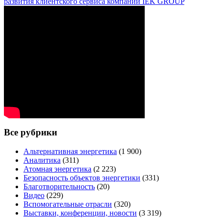
развития клиентского сервиса компании IEK GROUP
Все рубрики
Альтернативная энергетика
(1 900)
Аналитика
(311)
Атомная энергетика
(2 223)
Безопасность объектов энергетики
(331)
Благотворительность
(20)
Видео
(229)
Вспомогательные отрасли
(320)
Выставки, конференции, новости
(3 319)