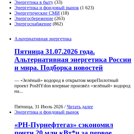
Энергетика в быту
(33)
Энергетика и фондовый рынок
(1 623)
Энергетические СМИ
(18)
Энергосбережение
(263)
Энергоснабжение
(862)
Альтернативная энергетика
Пятница 31.07.2026 года.
Альтернативная энергетика России
и мира. Подборка новостей
— «Зелёный» водород в открытом мореПилотный
проект PosHYdon впервые произвёл «зелёный» водород
на...
Пятница, 31 Июль 2026 /
Читать далее
Энергетика и фондовый рынок
«РН-Пурнефтегаз» сэкономил
почти 20 млн кВт*ч за первое