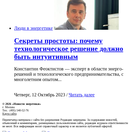
Люди в энергетике
Секреты простоты: почему
технологическое решение должно
быть интуитивным
Константин Феоктистов — эксперт в области энерго-
решений и технологического предпринимательства, с
многолетним опытом...
Четверг, 12 Октябрь 2023 /
Читать далее
© 2026 «Новости энеретики»
г. Москва
Тел.: (495) 540-52-76
Карта сайта
Перепечатка материала с сайта без разрешения Редакции запрещена. За содержание новостей,
объявлений и комментариев, размещенных пользователями сайта, редакция журнала ответственности
не несет. Вся информация носит справочный характер и не является публичной офертой.