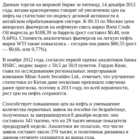
Данные торгов на мировой бирже за пятницу, 14 декабря 2012
года, весьма красноречиво говорят об увеличении цен на
нефть на статистике по индексу деловой активности в
китайском обрабатывающем секторе. К 09.33 по Москве цена
январских фьючерсов на нефтяную смесь марки Brent Crude
Oil выросла до $108,39 за баррель (рост составил $0,48, или
0,44%). Стоимость аналогичных фьючерсов на легкую нефть
марки WTI также повысилась – сегодня она равна $86,55 (рост
— $0,66, или 0,77%).
В ноябре 2012 года, согласно первой оценке аналитиков банка
HSBC, индекс вырос с 50,5 до 50,9 пунктов. Гордон Кван,
глава по исследованиям региональных энергорынков
компании Mirae Assets Securities Ltd., отмечает, что улучшение
статистики из Китая даже несколько превзошло озвучены
ранее прогнозы, поэтому в 2013 году, по всей вероятности,
рост цен на нефть сохранится.
Способствует повышению цен на нефть и уменьшение
количества первичных заявок на пособие по безработице,
полученных за завершившуюся 8 декабря неделю: оно
составило 343 тысячи, что на 29 тысяч меньше показателя
предыдущей недели. Аналитики же полагали, что число
заявок составит около 370 тысяч, и позитивная динамика в
данном сегменте сохранится до конца года.