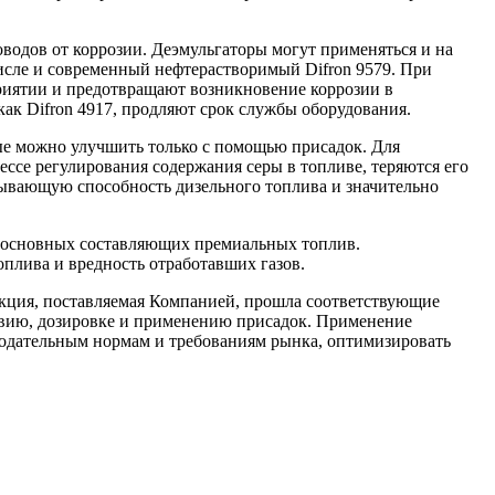
водов от коррозии. Деэмульгаторы могут применяться и на
числе и современный нефтерастворимый Difron 9579. При
риятии и предотвращают возникновение коррозии в
ак Difron 4917, продляют срок службы оборудования.
рые можно улучшить только с помощью присадок. Для
ссе регулирования содержания серы в топливе, теряются его
зывающую способность дизельного топлива и значительно
з основных составляющих премиальных топлив.
лива и вредность отработавших газов.
укция, поставляемая Компанией, прошла соответствующие
ствию, дозировке и применению присадок. Применение
одательным нормам и требованиям рынка, оптимизировать