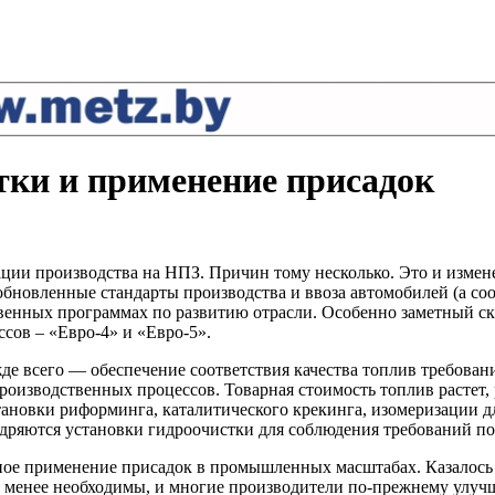
тки и применение присадок
ации производства на НПЗ. Причин тому несколько. Это и измен
обновленные стандарты производства и ввоза автомобилей (а со
венных программах по развитию отрасли. Особенно заметный ска
сов – «Евро-4» и «Евро-5».
е всего — обеспечение соответствия качества топлив требовани
роизводственных процессов. Товарная стоимость топлив растет
новки риформинга, каталитического крекинга, изомеризации д
едряются установки гидроочистки для соблюдения требований п
ое применение присадок в промышленных масштабах. Казалось б
ся менее необходимы, и многие производители по-прежнему улуч