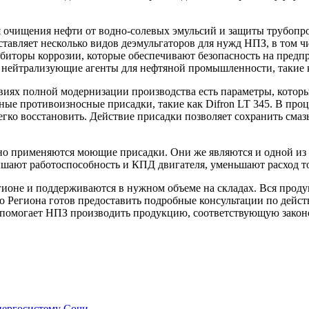
я очищения нефти от водно-солевых эмульсий и защиты трубопро
ставляет несколько видов деэмульгаторов для нужд НПЗ, в том 
биторы коррозии, которые обеспечивают безопасность на предп
 нейтрализующие агенты для нефтяной промышленности, такие к
ловиях полной модернизации производства есть параметры, кото
е противоизносные присадки, такие как Difron LT 345. В проце
егко восстановить. Действие присадки позволяет сохранить сма
вно применяются моющие присадки. Они же являются и одной и
т работоспособность и КПД двигателя, уменьшают расход топ
гионе и поддерживаются в нужном объеме на складах. Вся прод
го Региона готов предоставить подробные консультации по дей
 помогает НПЗ производить продукцию, соответствующую закон
нергосистему Сочи