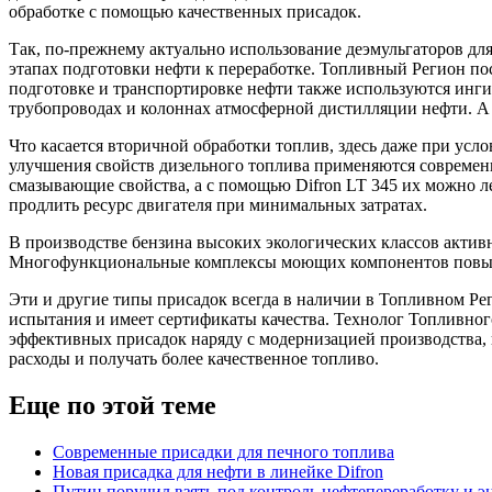
обработке с помощью качественных присадок.
Так, по-прежнему актуально использование деэмульгаторов дл
этапах подготовки нефти к переработке. Топливный Регион по
подготовке и транспортировке нефти также используются инги
трубопроводах и колоннах атмосферной дистилляции нефти. А
Что касается вторичной обработки топлив, здесь даже при ус
улучшения свойств дизельного топлива применяются современны
смазывающие свойства, а с помощью Difron LT 345 их можно л
продлить ресурс двигателя при минимальных затратах.
В производстве бензина высоких экологических классов акти
Многофункциональные комплексы моющих компонентов повышаю
Эти и другие типы присадок всегда в наличии в Топливном Ре
испытания и имеет сертификаты качества. Технолог Топливно
эффективных присадок наряду с модернизацией производства,
расходы и получать более качественное топливо.
Еще по этой теме
Современные присадки для печного топлива
Новая присадка для нефти в линейке Difron
Путин поручил взять под контроль нефтепереработку и э