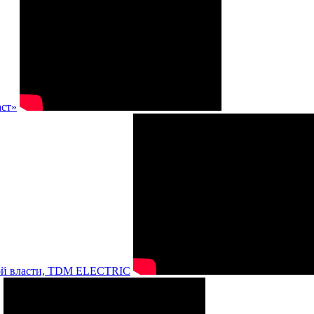
аст»
нной власти, TDM ELECTRIC