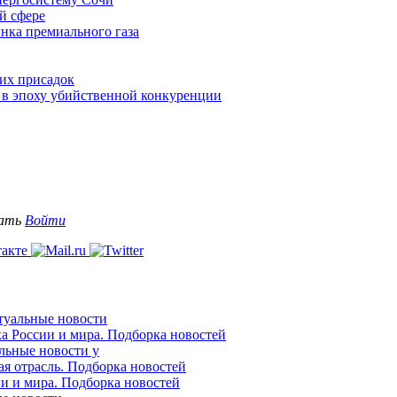
й сфере
нка премиального газа
их присадок
в эпоху убийственной конкуренции
вать
Войти
ктуальные новости
ка России и мира. Подборка новостей
альные новости у
ая отрасль. Подборка новостей
ии и мира. Подборка новостей