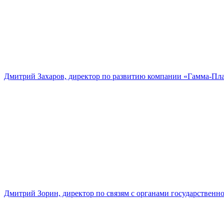
Дмитрий Захаров, директор по развитию компании «Гамма-Пл
Дмитрий Зорин, директор по связям с органами государстве