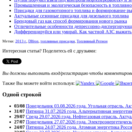
Промышленная и экологическая безопасность в топливно
Присадки для газомоторного топлива и формирование ры
Актуальные сезонные присадки для дизельного топлива
Брендовый газ как способ формирования нового рынка
Отличительные особенности депрессорно-диспергирующ
Дифференцируйся или умирай. Как частной АЗС выжить 
Метки:
2013 г.
,
DIfron
,
топливные присадки
,
Топливный Регион
Интересная статья? Поделитесь ей с друзьями:
Вы должны выполнить вход/регистрацию чтобы комментиро
Также Вы можете войти используя:
Одной строкой
03/08
Понедельник 03.08.2026 года. Угольная отрасль. А
31/07
Пятница 31.07.2026 года. Альтернативная энергети
29/07
Среда 29.07.2026 года. Нефтегазовая отрасль. Акту
27/07
Понедельник 27.07.2026 года. Электроэнергетическ
24/07
Пятница 24.07.2026 года. Атомная энергетика Росс