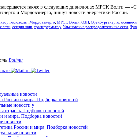
 завершается также в следующих дивизионах МРСК Волги — «Са
аэнерго и Мордовэнерго, пишут новости энергетики России.
актор
,
киловольт
,
Мордовэнерго
,
МРСК Волги
,
ОЗП
,
Оренбургэнерго
,
осенне-з
е сети
,
секция шин
,
трансформатор
,
Ульяновские распределительные сети
,
Чув
вать
Войти
ктуальные новости
ка России и мира. Подборка новостей
альные новости у
ая отрасль. Подборка новостей
ии и мира. Подборка новостей
ые новости
гетика России и мира. Подборка новостей
ктуальные новости