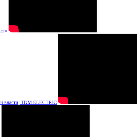
аст»
нной власти, TDM ELECTRIC