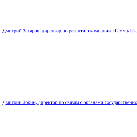
Дмитрий Захаров, директор по развитию компании «Гамма-Пл
Дмитрий Зорин, директор по связям с органами государстве