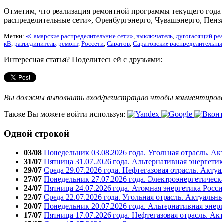
Отметим, что реализация ремонтной программы текущего года
распределительные сети», Оренбургэнерго, Чувашэнерго, Пенз
Метки:
«Самарские распределительные сети»
,
выключатель
,
дугогасящий ре
кВ
,
разъединитель
,
ремонт
,
Россети
,
Саратов
,
Саратовские распределительны
Интересная статья? Поделитесь ей с друзьями:
Вы должны выполнить вход/регистрацию чтобы комментиро
Также Вы можете войти используя:
Одной строкой
03/08
Понедельник 03.08.2026 года. Угольная отрасль. А
31/07
Пятница 31.07.2026 года. Альтернативная энергети
29/07
Среда 29.07.2026 года. Нефтегазовая отрасль. Акту
27/07
Понедельник 27.07.2026 года. Электроэнергетическ
24/07
Пятница 24.07.2026 года. Атомная энергетика Росс
22/07
Среда 22.07.2026 года. Угольная отрасль. Актуальн
20/07
Понедельник 20.07.2026 года. Альтернативная энер
17/07
Пятница 17.07.2026 года. Нефтегазовая отрасль. А