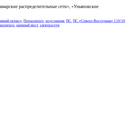
марские распределительные сети», «Ульяновские
имний период
,
Пензаэнерго
,
подстанция
,
ПС
,
ПС «Северо-Восточная» 110/10
ашэнерго
,
шинный мост
,
электросети