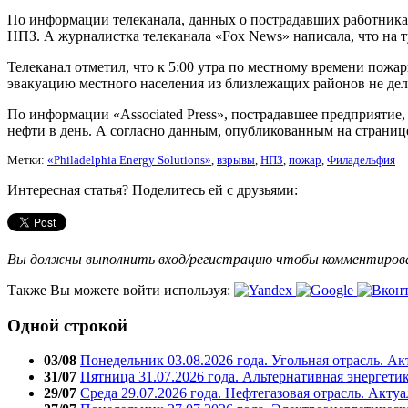
По информации телеканала, данных о пострадавших работниках 
НПЗ. А журналистка телеканала «Fox News» написала, что на 
Телеканал отметил, что к 5:00 утра по местному времени пожар
эвакуацию местного населения из близлежащих районов не дел
По информации «Associated Press», пострадавшее предприяти
нефти в день. А согласно данным, опубликованным на странице
Метки:
«Philadelphia Energy Solutions»
,
взрывы
,
НПЗ
,
пожар
,
Филадельфия
Интересная статья? Поделитесь ей с друзьями:
Вы должны выполнить вход/регистрацию чтобы комментиро
Также Вы можете войти используя:
Одной строкой
03/08
Понедельник 03.08.2026 года. Угольная отрасль. А
31/07
Пятница 31.07.2026 года. Альтернативная энергети
29/07
Среда 29.07.2026 года. Нефтегазовая отрасль. Акту