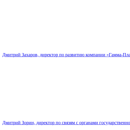
Дмитрий Захаров, директор по развитию компании «Гамма-Пл
Дмитрий Зорин, директор по связям с органами государстве