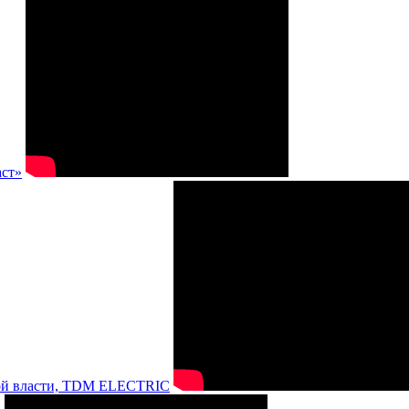
аст»
нной власти, TDM ELECTRIC