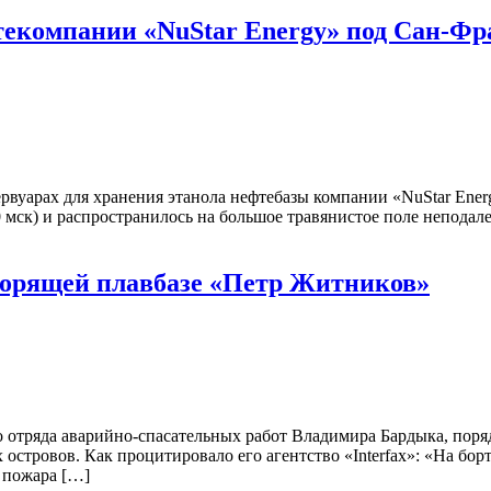
фтекомпании «NuStar Energy» под Сан-Ф
ервуарах для хранения этанола нефтебазы компании «NuStar Ene
 мск) и распространилось на большое травянистое поле неподал
 горящей плавбазе «Петр Житников»
тряда аварийно-спасательных работ Владимира Бардыка, порядк
 островов. Как процитировало его агентство «Interfax»: «На бо
 пожара […]