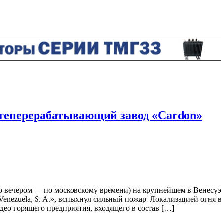
фтеперерабатывающий завод «Cardon»
о вечером — по московскому времени) на крупнейшем в Венесу
Venezuela, S. A.», вспыхнул сильный пожар. Локализацией огня
део горящего предприятия, входящего в состав […]