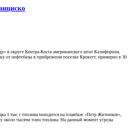
ранциско
rgy» в округе Контра-Коста американского штат Калифорния.
еку от нефтебазы в прибрежном поселке Крокетт, примерно в 30
а 1 тыс т топлива находится на плавбазе «Петр Житников»,
рту около тысячи тонн топлива. На данный момент угрозы