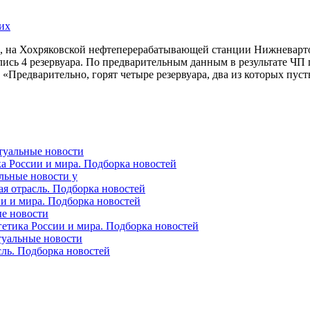
на Хохряковской нефтеперерабатывающей станции Нижневарто
ь 4 резервуара. По предварительным данным в результате ЧП по
«Предварительно, горят четыре резервуара, два из которых пуст
ктуальные новости
ка России и мира. Подборка новостей
альные новости у
ая отрасль. Подборка новостей
ии и мира. Подборка новостей
ые новости
гетика России и мира. Подборка новостей
ктуальные новости
сль. Подборка новостей