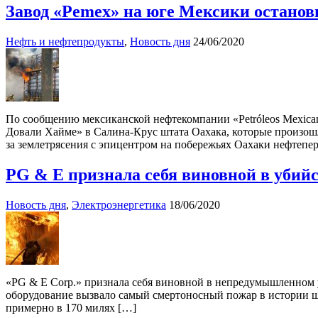
Завод «Pemex» на юге Мексики останов
Нефть и нефтепродукты
,
Новость дня
24/06/2020
По сообщению мексиканской нефтекомпании «Petróleos Mexican
Довали Хайме» в Салина-Крус штата Оахака, которые произошли
за землетрясения с эпицентром на побережьях Оахаки нефтеп
PG & E признала себя виновной в убийст
Новость дня
,
Электроэнергетика
18/06/2020
«PG & E Corp.» признала себя виновной в непредумышленном уб
оборудование вызвало самый смертоносный пожар в истории штат
примерно в 170 милях […]