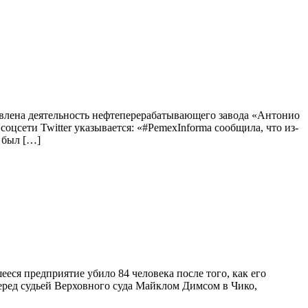
овлена деятельность нефтеперерабатывающего завода «Антонио
цсети Twitter указывается: «#PemexInforma сообщила, что из-
 был […]
еся предприятие убило 84 человека после того, как его
 перед судьей Верховного суда Майклом Димсом в Чико,