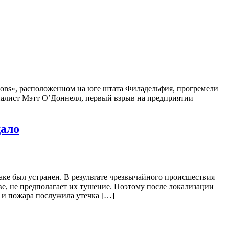
tions», расположенном на юге штата Филадельфия, прогремели
урналист Мэтт О’Доннелл, первый взрыв на предприятии
дало
е был устранен. В результате чрезвычайного происшествия
е, не предполагает их тушение. Поэтому после локализации
 и пожара послужила утечка […]