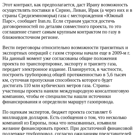
Этот контракт, как предполагается, даст Ирану возможность
осуществлять поставки в Сирию, Ливан, Ирак (а через них и в
страны Средиземноморья) газа с месторождения «Южный
Парс», сообщает Iran.ru. Если странам удастся достичь
договоренностей по деталям совместного проекта, то это
соглашение станет самым крупным контрактом по газу в
ближневосточном регионе.
Вести переговоры относительно возможности транзитных и
экспортных операций с газом стороны начали еще в 2009-м г.
На данный момент уже согласованы общие положения
проекта по транспортировке, экспорту и транзиту газа,
передает электронное издание. Планируется, в частности,
построить трубопровод общей протяженностью в 5,6 тысяч
км, суточная пропускная способность которого будет
достигать 110 млн кубических метров газа. Страны-
участницы проекта наняли международную консалтинговую
компанию, чтобы ее специалисты нашли источники
финансирования и определили маршрут газопровода.
По оценкам экспертов, бюджет проекта составляет 6
миллиардов долларов. Есть сообщения о том, что несколько
компаний из Европы, пока что неназванных, изъявили
желание финансировать проект. При достаточной финансовой
поддержке трубопровод, согласно ожиданиям представителей