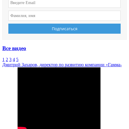
Все видео
1
2
3
4
5
Дмитрий Захаров, директор по развитию компании «Гамма-