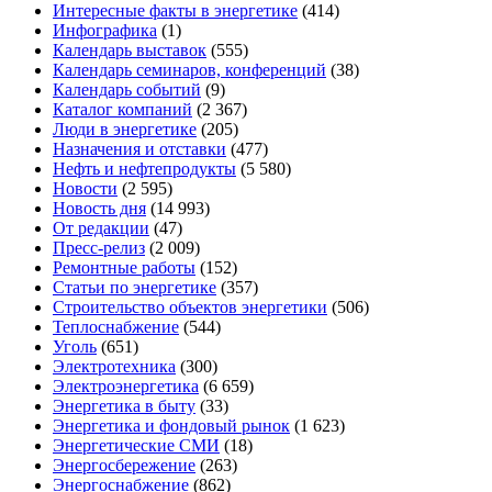
Интересные факты в энергетике
(414)
Инфографика
(1)
Календарь выставок
(555)
Календарь семинаров, конференций
(38)
Календарь событий
(9)
Каталог компаний
(2 367)
Люди в энергетике
(205)
Назначения и отставки
(477)
Нефть и нефтепродукты
(5 580)
Новости
(2 595)
Новость дня
(14 993)
От редакции
(47)
Пресс-релиз
(2 009)
Ремонтные работы
(152)
Статьи по энергетике
(357)
Строительство объектов энергетики
(506)
Теплоснабжение
(544)
Уголь
(651)
Электротехника
(300)
Электроэнергетика
(6 659)
Энергетика в быту
(33)
Энергетика и фондовый рынок
(1 623)
Энергетические СМИ
(18)
Энергосбережение
(263)
Энергоснабжение
(862)