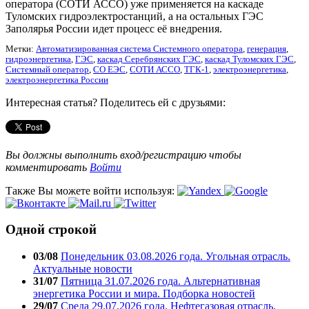
оператора (СОТИ АССО) уже применяется на каскаде
Туломских гидроэлектростанций, а на остальных ГЭС
Заполярья России идет процесс её внедрения.
Метки:
Автоматизированная система Системного оператора
,
генерация
,
гидроэнергетика
,
ГЭС
,
каскад Серебрянских ГЭС
,
каскад Туломских ГЭС
,
Системный оператор
,
СО ЕЭС
,
СОТИ АССО
,
ТГК-1
,
электроэнергетика
,
электроэнергетика России
Интересная статья? Поделитесь ей с друзьями:
Вы должны выполнить вход/регистрацию чтобы
комментировать
Войти
Также Вы можете войти используя:
Одной строкой
03/08
Понедельник 03.08.2026 года. Угольная отрасль.
Актуальные новости
31/07
Пятница 31.07.2026 года. Альтернативная
энергетика России и мира. Подборка новостей
29/07
Среда 29.07.2026 года. Нефтегазовая отрасль.