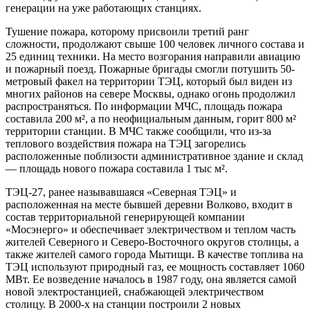
генерации на уже работающих станциях.
Тушение пожара, которому присвоили третий ранг
сложности, продолжают свыше 100 человек личного состава и
25 единиц техники. На место возгорания направили авиацию
и пожарный поезд. Пожарные бригады смогли потушить 50-
метровый факел на территории ТЭЦ, который был виден из
многих районов на севере Москвы, однако огонь продолжил
распространяться. По информации МЧС, площадь пожара
составила 200 м², а по неофициальным данным, горит 800 м²
территории станции. В МЧС также сообщили, что из-за
теплового воздействия пожара на ТЭЦ загорелись
расположенные поблизости административное здание и склад
— площадь нового пожара составила 1 тыс м².
ТЭЦ-27, ранее называвшаяся «Северная ТЭЦ» и
расположенная на месте бывшей деревни Волково, входит в
состав территориальной генерирующей компании
«Мосэнерго» и обеспечивает электричеством и теплом часть
жителей Северного и Северо-Восточного округов столицы, а
также жителей самого города Мытищи. В качестве топлива на
ТЭЦ используют природный газ, ее мощность составляет 1060
МВт. Ее возведение началось в 1987 году, она является самой
новой электростанцией, снабжающей электричеством
столицу. В 2000-х на станции построили 2 новых