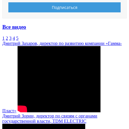
Все видео
1
2
3
4
5
Дмитрий Захаров, директор по развитию компании «Гамма-
Пласт»
Дмитрий Зорин, директор по связям с органами
государственной власти, TDM ELECTRIC