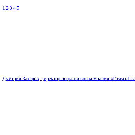
1
2
3
4
5
Дмитрий Захаров, директор по развитию компании «Гамма-Пл