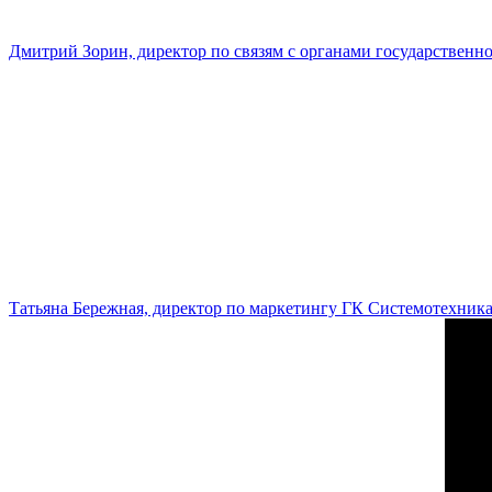
Дмитрий Зорин, директор по связям с органами государстве
Татьяна Бережная, директор по маркетингу ГК Системотехник