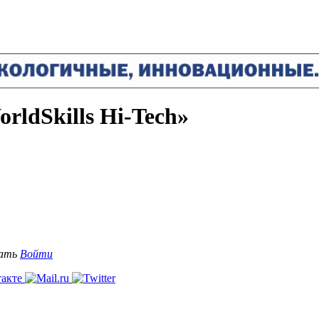
ldSkills Hi-Tech»
вать
Войти