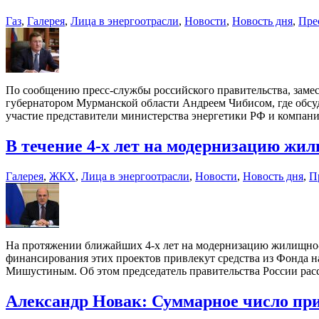
Газ
,
Галерея
,
Лица в энергоотрасли
,
Новости
,
Новость дня
,
Пре
По сообщению пресс-службы российского правительства, замес
губернатором Мурманской области Андреем Чибисом, где обсу
участие представители министерства энергетики РФ и компани
В течение 4-х лет на модернизацию жи
Галерея
,
ЖКХ
,
Лица в энергоотрасли
,
Новости
,
Новость дня
,
П
На протяжении ближайших 4-х лет на модернизацию жилищно-к
финансирования этих проектов привлекут средства из Фонда 
Мишустиным. Об этом председатель правительства России расс
Александр Новак: Суммарное число при