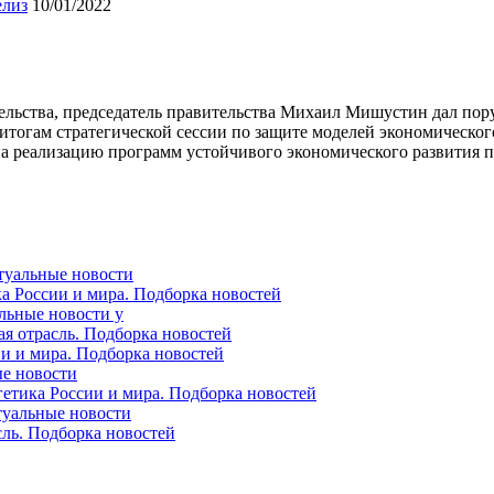
елиз
10/01/2022
льства, председатель правительства Михаил Мишустин дал пору
о итогам стратегической сессии по защите моделей экономическ
на реализацию программ устойчивого экономического развития 
ктуальные новости
ка России и мира. Подборка новостей
альные новости у
ая отрасль. Подборка новостей
ии и мира. Подборка новостей
ые новости
гетика России и мира. Подборка новостей
ктуальные новости
сль. Подборка новостей