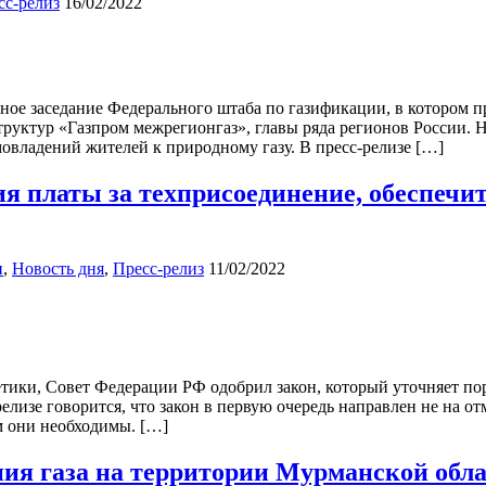
сс-релиз
16/02/2022
ое заседание Федерального штаба по газификации, в котором п
труктур «Газпром межрегионгаз», главы ряда регионов России.
овладений жителей к природному газу. В пресс-релизе […]
я платы за техприсоединение, обеспечит
и
,
Новость дня
,
Пресс-релиз
11/02/2022
ики, Совет Федерации РФ одобрил закон, который уточняет пор
елизе говорится, что закон в первую очередь направлен не на от
м они необходимы. […]
я газа на территории Мурманской облас