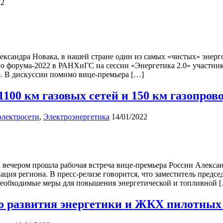
22
ксандра Новака, в нашей стране один из самых «чистых» энерго
го форума-2022 в РАНХиГС на сессии «Энергетика 2.0» участник
о. В дискуссии помимо вице-премьера […]
 1100 км газовых сетей и 150 км газопров
электросети
,
Электроэнергетика
14/01/2022
 вечером прошла рабочая встреча вице-премьера России Алексан
ация региона. В пресс-релизе говорится, что заместитель предс
 необходимые меры для повышения энергетической и топливной 
 развития энергетики и ЖКХ пилотных 