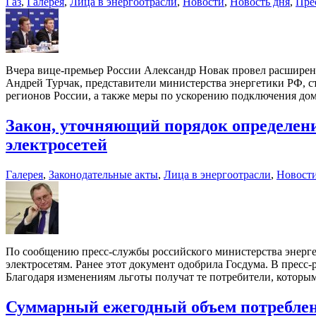
Газ
,
Галерея
,
Лица в энергоотрасли
,
Новости
,
Новость дня
,
Пре
Вчера вице-премьер России Александр Новак провел расширенн
Андрей Турчак, представители министерства энергетики РФ, с
регионов России, а также меры по ускорению подключения дом
Закон, уточняющий порядок определени
электросетей
Галерея
,
Законодательные акты
,
Лица в энергоотрасли
,
Новост
По сообщению пресс-службы российского министерства энергет
электросетям. Ранее этот документ одобрила Госдума. В пресс-р
Благодаря изменениям льготы получат те потребители, которы
Суммарный ежегодный объем потреблени