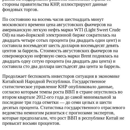
стороны правительства КНР, иллюстрируют данные
фондовых торгов.
По состоянию на восемь часов шестнадцать минут
московского времени цена августовских фьючерсов на
американскую легкую нефть марки WTI (Light Sweet Crude
Oil) на нью-йоркской электронной бирже сократилась на
двадцать четыре сотых процента (на двадцать один цент) и
составила восемьдесят шесть долларов восемьдесят девять
центов за баррель. Стоимость августовских фьючерсов на
североморскую нефтяную смесь марки Brent поднялась на
двадцать одну сотую процента (на двадцать два цента) и
составила сто два доллара шестьдесят два цента за баррель.
Продолжает беспокоить инвесторов ситуация в экономике
Китайской Народной Республики. Государственное
статистическое управление КНР опубликовало данные,
согласно которым темпы роста ВВП в стране опустились во
втором квартале 2012-ого года до самой минимальной за
последние три года отметки — до семи целых и шести
десятых процента. Статистика государственного отраслевого
ведомства немногим разниться с прогнозами экспертов,
которые предполагали, что рост ВВП в республике Китай не
превысит восьми процентов.