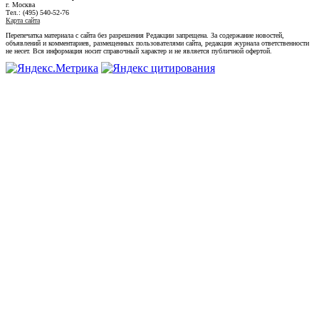
г. Москва
Тел.: (495) 540-52-76
Карта сайта
Перепечатка материала с сайта без разрешения Редакции запрещена. За содержание новостей,
объявлений и комментариев, размещенных пользователями сайта, редакция журнала ответственности
не несет. Вся информация носит справочный характер и не является публичной офертой.