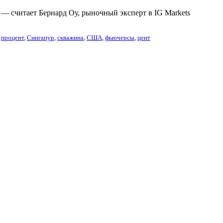
, — считает Бернард Оу, рыночный эксперт в IG Markets
,
процент
,
Сингапур
,
скважина
,
США
,
фьючерсы
,
цент