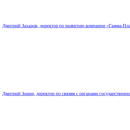
Дмитрий Захаров, директор по развитию компании «Гамма-Пл
Дмитрий Зорин, директор по связям с органами государстве