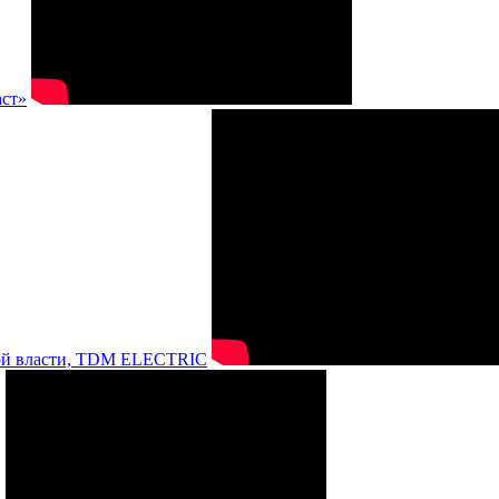
аст»
нной власти, TDM ELECTRIC