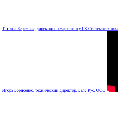
Татьяна Бережная, директор по маркетингу ГК Системотехник
Игорь Борисенко, технический директор, Балс-Рус, ООО