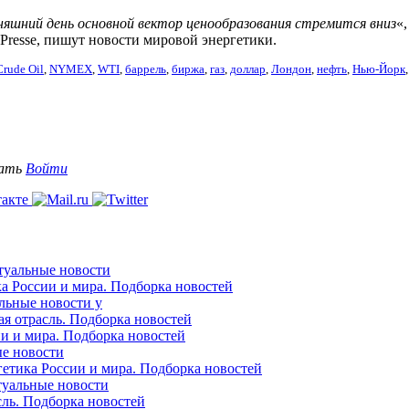
няшний день основной вектор ценообразования стремится вниз
«
Presse, пишут новости мировой энергетики.
Crude Oil
,
NYMEX
,
WTI
,
баррель
,
биржа
,
газ
,
доллар
,
Лондон
,
нефть
,
Нью-Йорк
вать
Войти
ктуальные новости
ка России и мира. Подборка новостей
альные новости у
ая отрасль. Подборка новостей
ии и мира. Подборка новостей
ые новости
гетика России и мира. Подборка новостей
ктуальные новости
сль. Подборка новостей