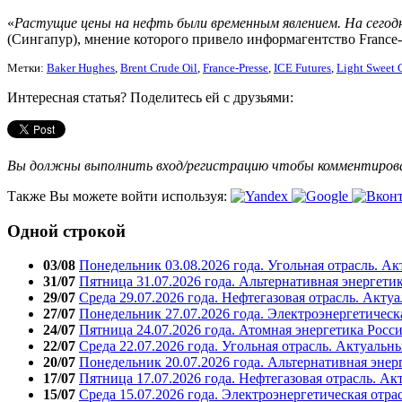
«
Растущие цены на нефть были временным явлением. На сегод
(Сингапур), мнение которого привело информагентство France-
Метки:
Baker Hughes
,
Brent Crude Oil
,
France-Presse
,
ICE Futures
,
Light Sweet 
Интересная статья? Поделитесь ей с друзьями:
Вы должны выполнить вход/регистрацию чтобы комментиро
Также Вы можете войти используя:
Одной строкой
03/08
Понедельник 03.08.2026 года. Угольная отрасль. А
31/07
Пятница 31.07.2026 года. Альтернативная энергети
29/07
Среда 29.07.2026 года. Нефтегазовая отрасль. Акту
27/07
Понедельник 27.07.2026 года. Электроэнергетическ
24/07
Пятница 24.07.2026 года. Атомная энергетика Росс
22/07
Среда 22.07.2026 года. Угольная отрасль. Актуальн
20/07
Понедельник 20.07.2026 года. Альтернативная энер
17/07
Пятница 17.07.2026 года. Нефтегазовая отрасль. А
15/07
Среда 15.07.2026 года. Электроэнергетическая отра