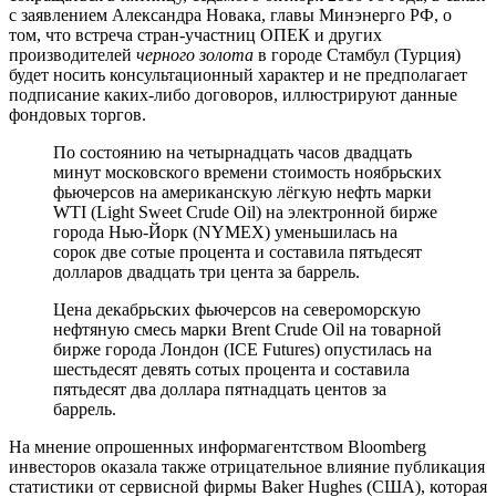
с заявлением Александра Новака, главы Минэнерго РФ, о
том, что встреча стран-участниц ОПЕК и других
производителей
черного золота
в городе Стамбул (Турция)
будет носить консультационный характер и не предполагает
подписание каких-либо договоров, иллюстрируют данные
фондовых торгов.
По состоянию на четырнадцать часов двадцать
минут московского времени стоимость ноябрьских
фьючерсов на американскую лёгкую нефть марки
WTI (Light Sweet Crude Oil) на электронной бирже
города Нью-Йорк (NYMEX) уменьшилась на
сорок две сотые процента и составила пятьдесят
долларов двадцать три цента за баррель.
Цена декабрьских фьючерсов на североморскую
нефтяную смесь марки Brent Crude Oil на товарной
бирже города Лондон (ICE Futures) опустилась на
шестьдесят девять сотых процента и составила
пятьдесят два доллара пятнадцать центов за
баррель.
На мнение опрошенных информагентством Bloomberg
инвесторов оказала также отрицательное влияние публикация
статистики от сервисной фирмы Baker Hughes (США), которая