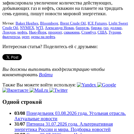
зафиксировала увеличение количества действующих,
добывающих газ и нефть, скважин на планете на тридцать
семь единиц, пишут новости мировой энергетики.
Метки:
Baker Hughes
,
Bloomberg
,
Brent Crude Oil
,
ICE Futures
,
Light Sweet
Crude Oil
,
NYMEX
,
WTI
,
Александр Новак
,
баррель
,
биржа
,
газ
,
доллар
,
Лондон
,
нефть
,
Нью-Йорк
,
процент
,
скважина
,
Стамбул
,
США
,
Турция
,
фьючерсы
,
цент
,
цены на нефть
Интересная статья? Поделитесь ей с друзьями:
Вы должны выполнить вход/регистрацию чтобы
комментировать
Войти
Также Вы можете войти используя:
Одной строкой
03/08
Понедельник 03.08.2026 года. Угольная отрасль.
Актуальные новости
31/07
Пятница 31.07.2026 года. Альтернативная
энергетика России и мира. Подборка новостей