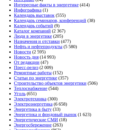
Интересные факты в энергетике
(414)
Инфографика
(1)
Календарь выставок
(555)
Календарь семинаров, конференций
(38)
Календарь событий
(9)
Каталог компаний
(2 367)
Люди в энергетике
(205)
Назначения и отставки
(477)
Нефть и нефтепродукты
(5 580)
Новости
(2 595)
Новость дня
(14 993)
От редакции
(47)
Пресс-релиз
(2 009)
Ремонтные работы
(152)
Статьи по энергетике
(357)
Строительство объектов энергетики
(506)
Теплоснабжение
(544)
Уголь
(651)
Электротехника
(300)
Электроэнергетика
(6 658)
Энергетика в быту
(33)
Энергетика и фондовый рынок
(1 623)
Энергетические СМИ
(18)
Энергосбережение
(263)