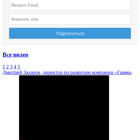
Все видео
1
2
3
4
5
Дмитрий Захаров, директор по развитию компании «Гамма-