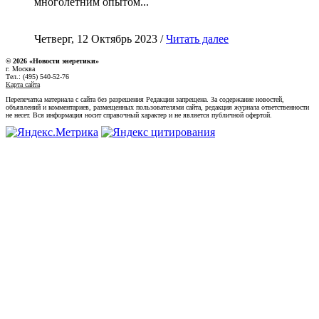
многолетним опытом...
Четверг, 12 Октябрь 2023 /
Читать далее
© 2026 «Новости энеретики»
г. Москва
Тел.: (495) 540-52-76
Карта сайта
Перепечатка материала с сайта без разрешения Редакции запрещена. За содержание новостей,
объявлений и комментариев, размещенных пользователями сайта, редакция журнала ответственности
не несет. Вся информация носит справочный характер и не является публичной офертой.