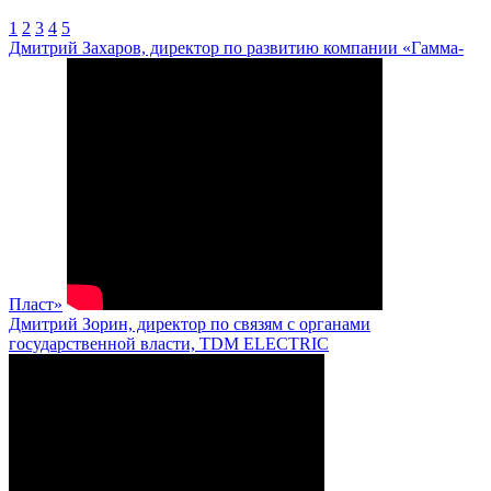
1
2
3
4
5
Дмитрий Захаров, директор по развитию компании «Гамма-
Пласт»
Дмитрий Зорин, директор по связям с органами
государственной власти, TDM ELECTRIC