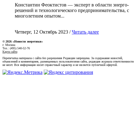
Константин Феоктистов — эксперт в области энерго-
решений и технологического предпринимательства, с
многолетним опытом...
Четверг, 12 Октябрь 2023 /
Читать далее
© 2026 «Новости энеретики»
г. Москва
Тел.: (495) 540-52-76
Карта сайта
Перепечатка материала с сайта без разрешения Редакции запрещена. За содержание новостей,
объявлений и комментариев, размещенных пользователями сайта, редакция журнала ответственности
не несет. Вся информация носит справочный характер и не является публичной офертой.