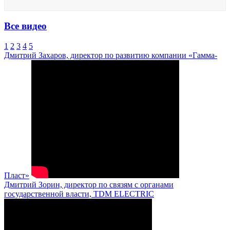
Все видео
1
2
3
4
5
Дмитрий Захаров, директор по развитию компании «Гамма-
Пласт»
Дмитрий Зорин, директор по связям с органами
государственной власти, TDM ELECTRIC