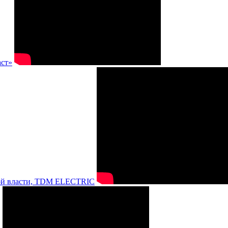
аст»
нной власти, TDM ELECTRIC