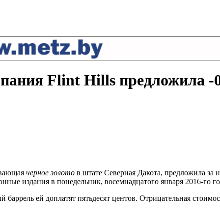
ия Flint Hills предложила -0
тывающая
черное золото
в штате Северная Дакота, предложила за 
ные издания в понедельник, восемнадцатого января 2016-го год
дый баррель ей доплатят пятьдесят центов. Отрицательная стоим