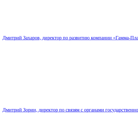
Дмитрий Захаров, директор по развитию компании «Гамма-Пл
Дмитрий Зорин, директор по связям с органами государстве