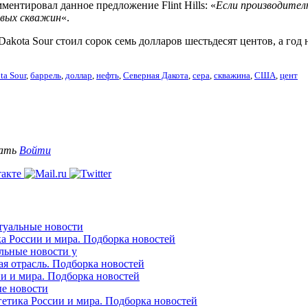
ентировал данное предложение Flint Hills: «
Если производител
овых скважин
«.
 Dakota Sour стоил сорок семь долларов шестьдесят центов, а г
ta Sour
,
баррель
,
доллар
,
нефть
,
Северная Дакота
,
сера
,
скважина
,
США
,
цент
вать
Войти
ктуальные новости
ка России и мира. Подборка новостей
альные новости у
ая отрасль. Подборка новостей
ии и мира. Подборка новостей
ые новости
гетика России и мира. Подборка новостей