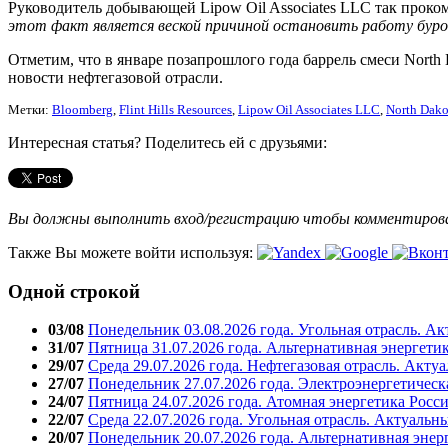
Руководитель добывающей Lipow Oil Associates LLC так прокомм
этот факт является веской причиной остановить работу бур
Отметим, что в январе позапрошлого года баррель смеси North
новости нефтегазовой отрасли.
Метки:
Bloomberg
,
Flint Hills Resources
,
Lipow Oil Associates LLC
,
North Dako
Интересная статья? Поделитесь ей с друзьями:
Вы должны выполнить вход/регистрацию чтобы комментиро
Также Вы можете войти используя:
Одной строкой
03/08
Понедельник 03.08.2026 года. Угольная отрасль. А
31/07
Пятница 31.07.2026 года. Альтернативная энергети
29/07
Среда 29.07.2026 года. Нефтегазовая отрасль. Акту
27/07
Понедельник 27.07.2026 года. Электроэнергетическ
24/07
Пятница 24.07.2026 года. Атомная энергетика Росс
22/07
Среда 22.07.2026 года. Угольная отрасль. Актуальн
20/07
Понедельник 20.07.2026 года. Альтернативная энер