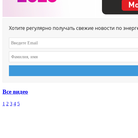
Хотите регулярно получать свежие новости по энер
Все видео
1
2
3
4
5