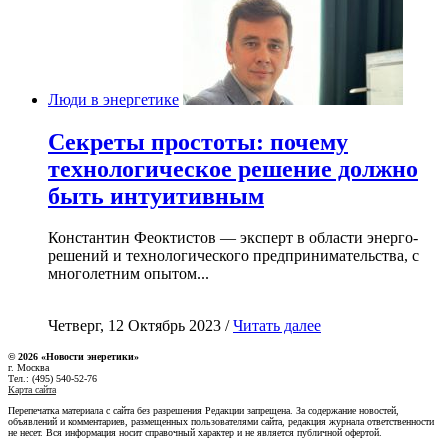
Люди в энергетике
Секреты простоты: почему
технологическое решение должно
быть интуитивным
Константин Феоктистов — эксперт в области энерго-
решений и технологического предпринимательства, с
многолетним опытом...
Четверг, 12 Октябрь 2023 /
Читать далее
© 2026 «Новости энеретики»
г. Москва
Тел.: (495) 540-52-76
Карта сайта
Перепечатка материала с сайта без разрешения Редакции запрещена. За содержание новостей,
объявлений и комментариев, размещенных пользователями сайта, редакция журнала ответственности
не несет. Вся информация носит справочный характер и не является публичной офертой.