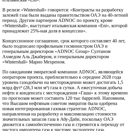
В релизе «Wintershall» говорится: «Контракты на разработку
залежей газа были выданы правительством ОАЭ на 40-летний
период. Другим партнером ADNOC по проекту, кроме
«Wintershall», выступает итальянская компания «Eni», которой
принадлежит 25%-ная доля в концессии».
Концессионное соглашение, срок которого составляет 40 лет,
было подписано профильным госминистром ОАЭ и
генеральным директором «ADNOC Group» Султаном
Ахмедом Аль Джабером, и генеральным директором
«Wintershall» Марио Мехреном.
По ожиданиям эмиратской компании ADNOC, являющейся
оператором проекта, приблизительно к середине 2028 года
уровень газодобычи на месторождении может достигать 1,5
млрд фут³ (28,3 млн м³) газа в сутки. А ежесуточная добыча
нефти и конденсата с месторождения «Гаша» к этому времени
по прогнозам может составить 120 тыс баррелей. Напомним,
что Высшим нефтяным советом эмиратов была одобрена
новая интегрированная газовая стратегии ADNOC,
направленная на разработку и максимизацию стоимости
значительных запасов газа в Абу-Даби, поскольку ОАЭ
движется к самообеспечению газа и стремится к переходу от
чистого импортера газа к чистому экспортеру газа.