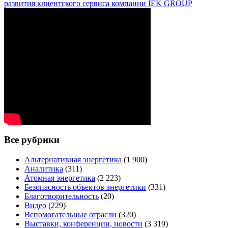
развития клиентского сервиса компании IEK GROUP
Все рубрики
Альтернативная энергетика
(1 900)
Аналитика
(311)
Атомная энергетика
(2 223)
Безопасность объектов энергетики
(331)
Благотворительность
(20)
Видео
(229)
Вспомогательные отрасли
(320)
Выставки, конференции, новости
(3 319)