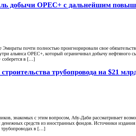
тель добычи OPEC+ с дальнейшим повы
ие Эмираты почти полностью проигнорировали свое обязательст
три альянса OPEC+, который ограничивал добычу нефтяного сыр
соберется в […]
 строительства трубопровода на $21 млр
ников, знакомых с этим вопросом, Абу-Даби рассматривает возм
я денежных средств из иностранных фондов. Источники издания 
в трубопроводах в […]