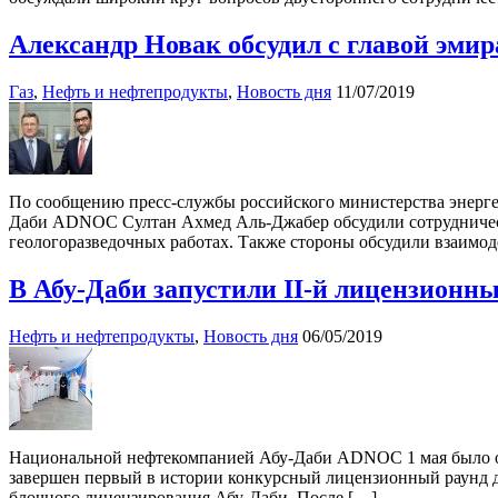
Александр Новак обсудил с главой эми
Газ
,
Нефть и нефтепродукты
,
Новость дня
11/07/2019
По сообщению пресс-службы российского министерства энерге
Даби ADNOC Султан Ахмед Аль-Джабер обсудили сотрудничеств
геологоразведочных работах. Также стороны обсудили взаимо
В Абу-Даби запустили II-й лицензионны
Нефть и нефтепродукты
,
Новость дня
06/05/2019
Национальной нефтекомпанией Абу-Даби ADNOC 1 мая было объя
завершен первый в истории конкурсный лицензионный раунд дл
блочного лицензирования Абу-Даби. После […]