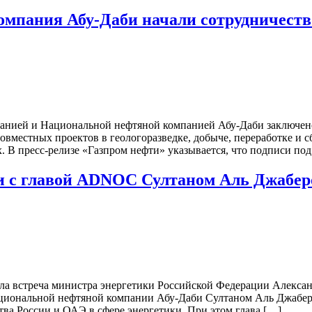
омпания Абу-Даби начали сотрудничеств
нией и Национальной нефтяной компанией Абу-Даби заключено 
вместных проектов в геологоразведке, добыче, переработке и 
. В пресс-релизе «Газпром нефти» указывается, что подписи по
би с главой ADNOC Султаном Аль Джабе
а встреча министра энергетики Российской Федерации Алекса
иональной нефтяной компании Абу-Даби Султаном Аль Джаберо
ва России и ОАЭ в сфере энергетики. При этом глава […]