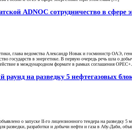
ратской ADNOC сотрудничество в сфере 
тики, глава ведомства Александр Новак и госминистр ОАЭ, ге
о государств в энергетике. В первую очередь речь шла о добы
действие в международном формате в рамках соглашения OPEC+.
й раунд на разведку 5 нефтегазовых бло
влено о запуске II-го лицензионного тендера на разведку 5 мо
я разведки, разработки и добычи нефти и газа в Абу-Даби, объя