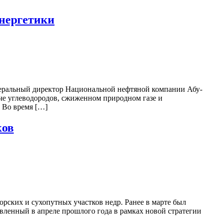
энергетики
неральный директор Национальной нефтяной компании Абу-
че углеводородов, сжиженном природном газе и
 Во время […]
ков
рских и сухопутных участков недр. Ранее в марте был
вленный в апреле прошлого года в рамках новой стратегии