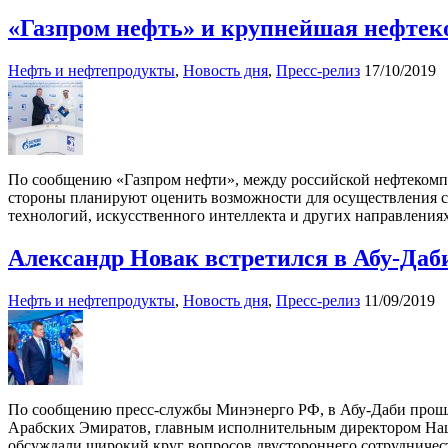
«Газпром нефть» и крупнейшая нефтек
Нефть и нефтепродукты
,
Новость дня
,
Пресс-релиз
17/10/2019
По сообщению «Газпром нефти», между российской нефтекомпа
стороны планируют оценить возможности для осуществления со
технологий, искусственного интеллекта и других направлениях
Александр Новак встретился в Абу-Да
Нефть и нефтепродукты
,
Новость дня
,
Пресс-релиз
11/09/2019
По сообщению пресс-службы Минэнерго РФ, в Абу-Даби прошл
Арабских Эмиратов, главным исполнительным директором Нац
обсуждали широкий круг вопросов двустороннего сотрудничест