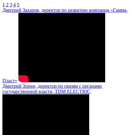
1
2
3
4
5
Дмитрий Захаров, директор по развитию компании «Гамма-
Пласт»
Дмитрий Зорин, директор по связям с органами
государственной власти, TDM ELECTRIC