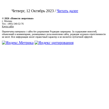
Четверг, 12 Октябрь 2023 /
Читать далее
© 2026 «Новости энеретики»
г. Москва
Тел.: (495) 540-52-76
Карта сайта
Перепечатка материала с сайта без разрешения Редакции запрещена. За содержание новостей,
объявлений и комментариев, размещенных пользователями сайта, редакция журнала ответственности
не несет. Вся информация носит справочный характер и не является публичной офертой.