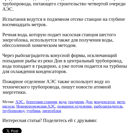
трубопровода, питающего строительство четвертой очереди
АЭС.
Испытания ведутся в подземном отсеке станции на глубине
восемнадцать метров.
Речная вода, которую подает насосная станция шестого
энергоблока, используется также для получения воды,
обессоленной химическим методом.
Через рыбозаградитель конусной формы, исключающий
попадание рыбы из реки Дон в центральный трубопровод,
вода попадает в градирню, а уже потом подается на турбины
для охлаждения конденсаторов.
Пожарное отделение АЭС также использует воду из
технического трубопровода, пишут новости атомной
энергетики.
Метки:
АЭС.
,
береговая станция
,
вода
,
градирня
,
Дон
,
конденсатор
,
метр
,
насосы
,
Нововоронежская АЭС
,
пожарное отделение
,
рыбозаградитель
,
трубопровод
,
турбина
,
энергоблок
Интересная статья? Поделитесь ей с друзьями: