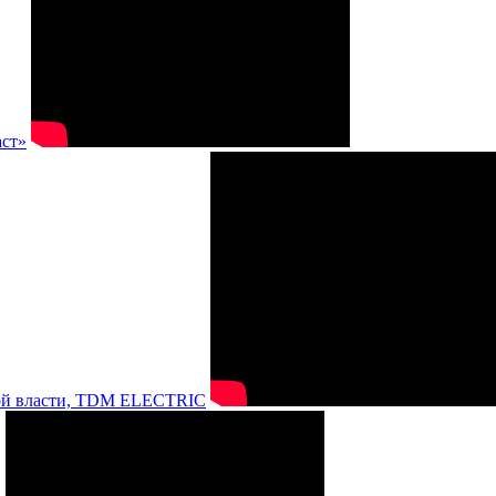
аст»
нной власти, TDM ELECTRIC