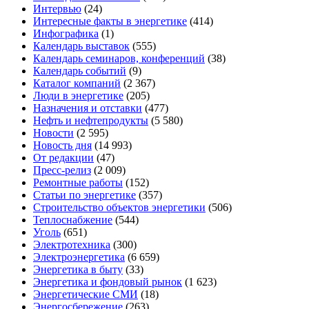
Интервью
(24)
Интересные факты в энергетике
(414)
Инфографика
(1)
Календарь выставок
(555)
Календарь семинаров, конференций
(38)
Календарь событий
(9)
Каталог компаний
(2 367)
Люди в энергетике
(205)
Назначения и отставки
(477)
Нефть и нефтепродукты
(5 580)
Новости
(2 595)
Новость дня
(14 993)
От редакции
(47)
Пресс-релиз
(2 009)
Ремонтные работы
(152)
Статьи по энергетике
(357)
Строительство объектов энергетики
(506)
Теплоснабжение
(544)
Уголь
(651)
Электротехника
(300)
Электроэнергетика
(6 659)
Энергетика в быту
(33)
Энергетика и фондовый рынок
(1 623)
Энергетические СМИ
(18)
Энергосбережение
(263)