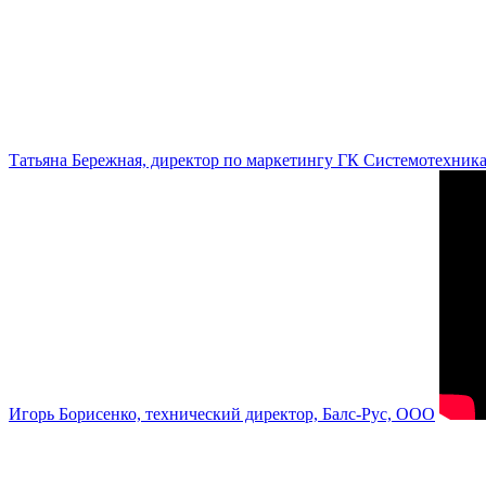
Татьяна Бережная, директор по маркетингу ГК Системотехник
Игорь Борисенко, технический директор, Балс-Рус, ООО