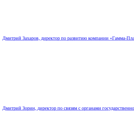
Дмитрий Захаров, директор по развитию компании «Гамма-Пл
Дмитрий Зорин, директор по связям с органами государстве