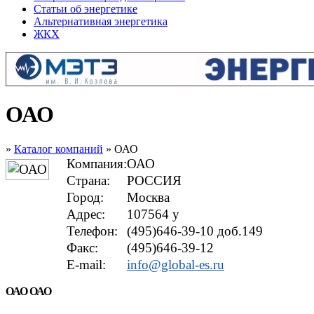
Статьи об энергетике
Альтернативная энергетика
ЖКХ
ОАО
»
Каталог компаний
» ОАО
Компания:
ОАО
Страна:
РОССИЯ
Город:
Москва
Адрес:
107564 у
Телефон:
(495)646-39-10 доб.149
Факс:
(495)646-39-12
E-mail:
info@global-es.ru
ОАО ОАО