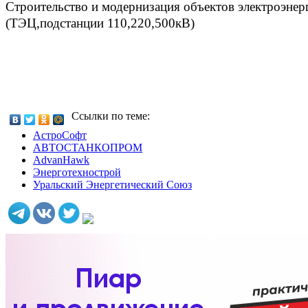
Cтроительство и модернизация объектов электроэнер
(ТЭЦ,подстанции 110,220,500кВ)
Ссылки по теме:
АстроСофт
АВТОСТАНКОПРОМ
AdvanHawk
Энерготехнострой
Уральский Энергетический Союз