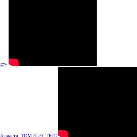
аст»
нной власти, TDM ELECTRIC