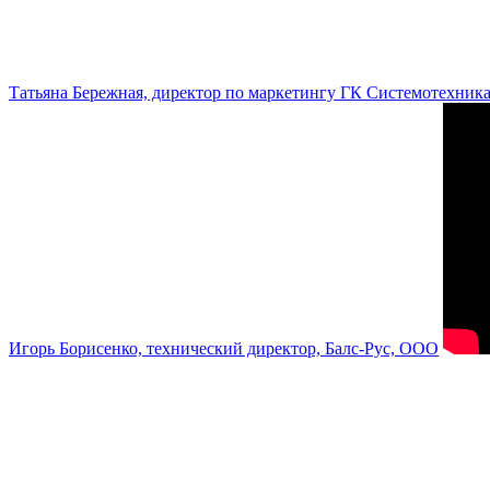
Татьяна Бережная, директор по маркетингу ГК Системотехник
Игорь Борисенко, технический директор, Балс-Рус, ООО