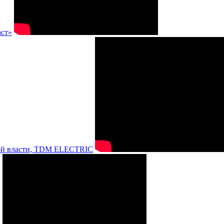
аст»
нной власти, TDM ELECTRIC