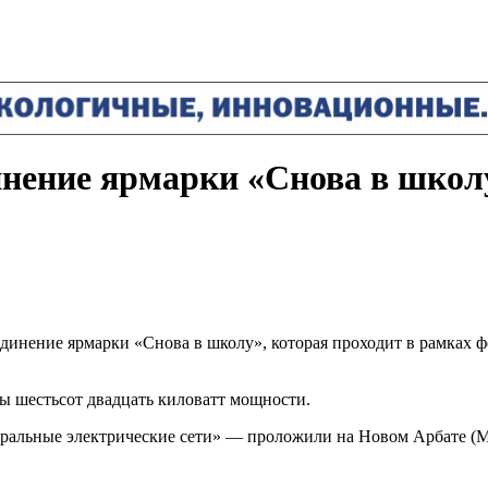
инение ярмарки «Снова в школ
единение ярмарки «Снова в школу», которая проходит в рамках
ны шестьсот двадцать киловатт мощности.
альные электрические сети» — проложили на Новом Арбате (Мо