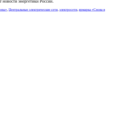
т новости энергетики России.
зоны»
,
Центральные электрические сети
,
электросети
,
ярмарка «Снова в