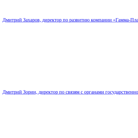
Дмитрий Захаров, директор по развитию компании «Гамма-Пл
Дмитрий Зорин, директор по связям с органами государстве