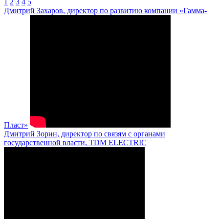
1
2
3
4
5
Дмитрий Захаров, директор по развитию компании «Гамма-
Пласт»
Дмитрий Зорин, директор по связям с органами
государственной власти, TDM ELECTRIC