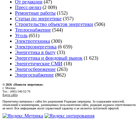
От редакции
(47)
Пресс-релиз
(2 009)
Ремонтные работы
(152)
Статьи по энергетике
(357)
Строительство объектов энергетики
(506)
Теплоснабжение
(544)
Уголь
(651)
Электротехника
(300)
Электроэнергетика
(6 659)
Энергетика в быту
(33)
Энергетика и фондовый рынок
(1 623)
Энергетические СМИ
(18)
Энергосбережение
(263)
Энергоснабжение
(862)
© 2026 «Новости энеретики»
г. Москва
Тел.: (495) 540-52-76
Карта сайта
Перепечатка материала с сайта без разрешения Редакции запрещена. За содержание новостей,
объявлений и комментариев, размещенных пользователями сайта, редакция журнала ответственности
не несет. Вся информация носит справочный характер и не является публичной офертой.