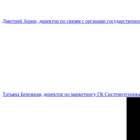
Дмитрий Зорин, директор по связям с органами государстве
Татьяна Бережная, директор по маркетингу ГК Системотехник