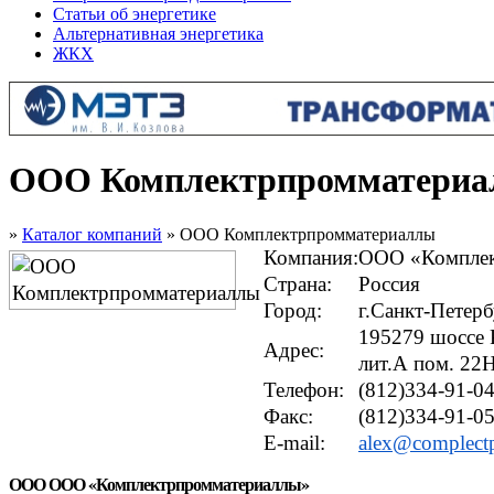
Статьи об энергетике
Альтернативная энергетика
ЖКХ
ООО Комплектрпромматери
»
Каталог компаний
» ООО Комплектрпромматериаллы
Компания:
ООО «Комплек
Страна:
Россия
Город:
г.Санкт-Петер
195279 шоссе 
Адрес:
лит.А пом. 22
Телефон:
(812)334-91-0
Факс:
(812)334-91-0
E-mail:
alex@complect
ООО ООО «Комплектрпромматериаллы»