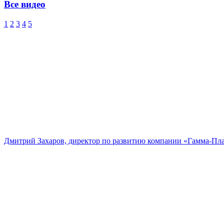
Все видео
1
2
3
4
5
Дмитрий Захаров, директор по развитию компании «Гамма-Пл