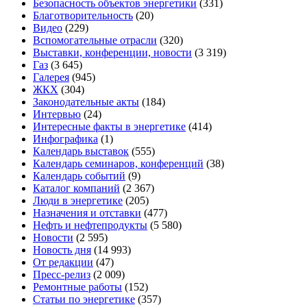
Безопасность объектов энергетики
(331)
Благотворительность
(20)
Видео
(229)
Вспомогательные отрасли
(320)
Выставки, конференции, новости
(3 319)
Газ
(3 645)
Галерея
(945)
ЖКХ
(304)
Законодательные акты
(184)
Интервью
(24)
Интересные факты в энергетике
(414)
Инфографика
(1)
Календарь выставок
(555)
Календарь семинаров, конференций
(38)
Календарь событий
(9)
Каталог компаний
(2 367)
Люди в энергетике
(205)
Назначения и отставки
(477)
Нефть и нефтепродукты
(5 580)
Новости
(2 595)
Новость дня
(14 993)
От редакции
(47)
Пресс-релиз
(2 009)
Ремонтные работы
(152)
Статьи по энергетике
(357)