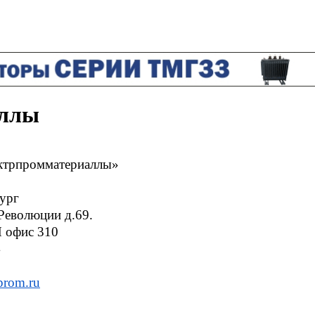
аллы
трпромматериаллы»
бург
Революции д.69.
Н офис 310
4
5
prom.ru