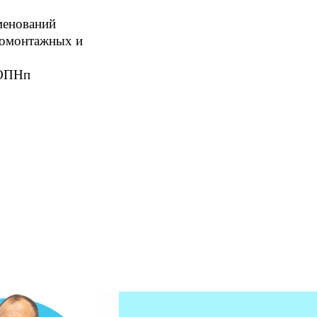
менований
тромонтажных и
 ОПНп