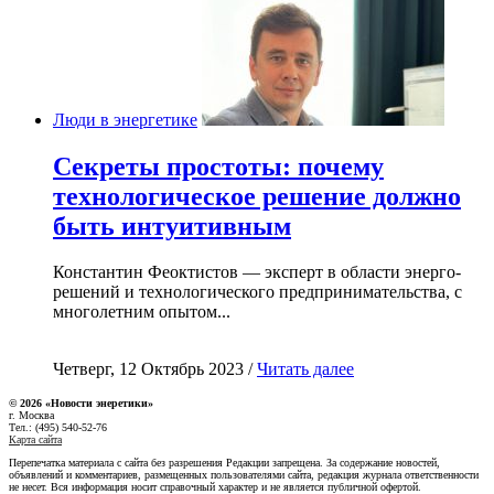
Люди в энергетике
Секреты простоты: почему
технологическое решение должно
быть интуитивным
Константин Феоктистов — эксперт в области энерго-
решений и технологического предпринимательства, с
многолетним опытом...
Четверг, 12 Октябрь 2023 /
Читать далее
© 2026 «Новости энеретики»
г. Москва
Тел.: (495) 540-52-76
Карта сайта
Перепечатка материала с сайта без разрешения Редакции запрещена. За содержание новостей,
объявлений и комментариев, размещенных пользователями сайта, редакция журнала ответственности
не несет. Вся информация носит справочный характер и не является публичной офертой.