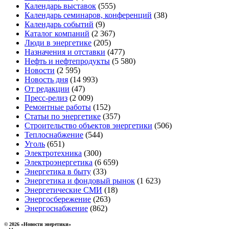
Календарь выставок
(555)
Календарь семинаров, конференций
(38)
Календарь событий
(9)
Каталог компаний
(2 367)
Люди в энергетике
(205)
Назначения и отставки
(477)
Нефть и нефтепродукты
(5 580)
Новости
(2 595)
Новость дня
(14 993)
От редакции
(47)
Пресс-релиз
(2 009)
Ремонтные работы
(152)
Статьи по энергетике
(357)
Строительство объектов энергетики
(506)
Теплоснабжение
(544)
Уголь
(651)
Электротехника
(300)
Электроэнергетика
(6 659)
Энергетика в быту
(33)
Энергетика и фондовый рынок
(1 623)
Энергетические СМИ
(18)
Энергосбережение
(263)
Энергоснабжение
(862)
© 2026 «Новости энеретики»