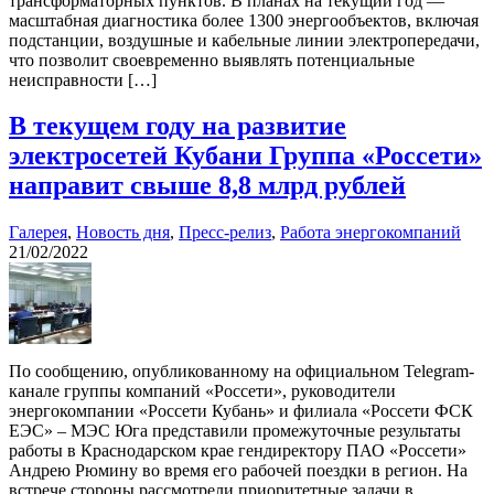
трансформаторных пунктов. В планах на текущий год —
масштабная диагностика более 1300 энергообъектов, включая
подстанции, воздушные и кабельные линии электропередачи,
что позволит своевременно выявлять потенциальные
неисправности […]
В текущем году на развитие
электросетей Кубани Группа «Россети»
направит свыше 8,8 млрд рублей
Галерея
,
Новость дня
,
Пресс-релиз
,
Работа энергокомпаний
21/02/2022
По сообщению, опубликованному на официальном Telegram-
канале группы компаний «Россети», руководители
энергокомпании «Россети Кубань» и филиала «Россети ФСК
ЕЭС» – МЭС Юга представили промежуточные результаты
работы в Краснодарском крае гендиректору ПАО «Россети»
Андрею Рюмину во время его рабочей поездки в регион. На
встрече стороны рассмотрели приоритетные задачи в