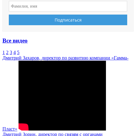
Все видео
1
2
3
4
5
Дмитрий Захаров, директор по развитию компании «Гамма-
Пласт»
Дмитрий Зорин, директор по связям с органами