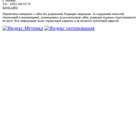
г. Москва
Тел.: (495) 540-52-76
Карта сайта
Перепечатка материала с сайта без разрешения Редакции запрещена. За содержание новостей,
объявлений и комментариев, размещенных пользователями сайта, редакция журнала ответственности
не несет. Вся информация носит справочный характер и не является публичной офертой.