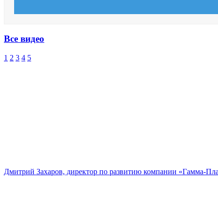
Все видео
1
2
3
4
5
Дмитрий Захаров, директор по развитию компании «Гамма-Пл