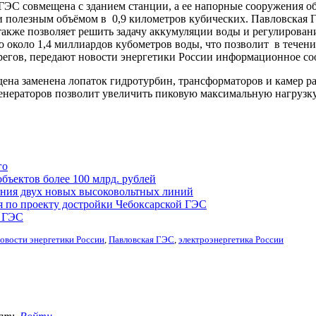
 ГЭС совмещена с зданием станции, а ее напорные сооружения 
и полезным объёмом в 0,9 километров кубических. Павловская Г
акже позволяет решить задачу аккумуляции воды и регулировани
но около 1,4 миллиардов кубометров воды, что позволит в тече
регов, передают новости энергетики России информационное со
а заменена лопаток гидротурбин, трансформаторов и камер раб
енераторов позволит увеличить пиковую максимальную нагрузку
го
бъектов более 100 млрд. рублей
ения двух новых высоковольтных линий
 по проекту достройки Чебоксарской ГЭС
й ГЭС
овости энергетики России
,
Павловская ГЭС
,
электроэнергетика России