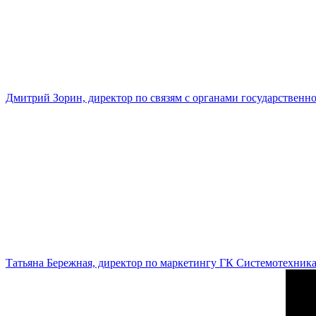
Дмитрий Зорин, директор по связям с органами государстве
Татьяна Бережная, директор по маркетингу ГК Системотехник