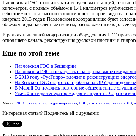
Павловская ГЭС относится к типу русловых станций, плотина
километров, с полным объёмом в 1,41 километров кубических 
себестоимостью и высокой экологичностью производства, она т
квартале 2013 года в Павловском водохранилище будет запасе
объемом воды населенные пункты, расположенные вдоль ее бе
В рамках нынешней модернизации оборудования ГЭС произведен
отводящего канала, реконструкция русловой плотины и гидрог
Еще по этой теме
Павловская ГЭС в Башкирии
Павловская ГЭС столкнулась с паводком выше ожидаемо
В 2013 году «РусГидро» вложит в реконструкцию энергоо
На Зейской ГЭС стартовали работы на ОРУ для подключ
В Марий Эл начались повторные общественные слушания
Уже 20-й гидрогенератор модернизируют на Саратовско
Метки:
2013 г.
,
генерация
,
гидроэнергетика
,
ГЭС
,
новости энергетики 2013
,
н
Интересная статья? Поделитесь ей с друзьями: