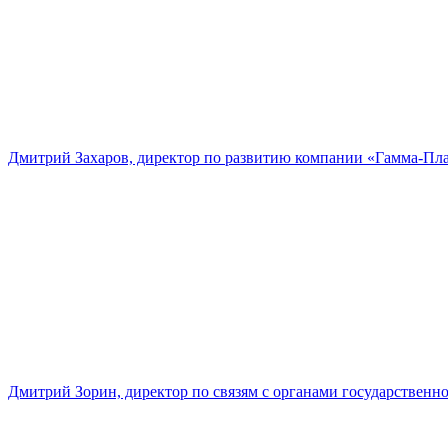
Дмитрий Захаров, директор по развитию компании «Гамма-Пл
Дмитрий Зорин, директор по связям с органами государстве