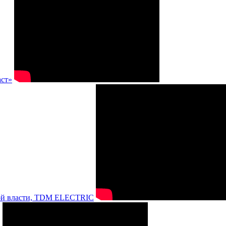
аст»
нной власти, TDM ELECTRIC