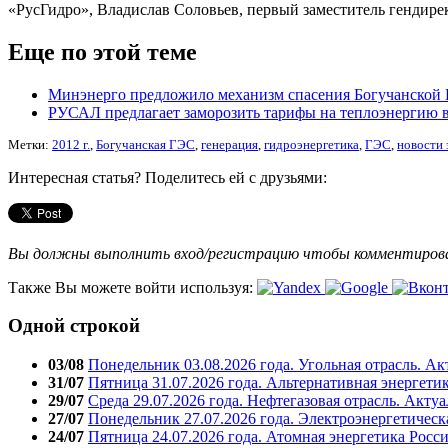
«РусГидро», Владислав Соловьев, первый заместитель гендир
Еще по этой теме
Минэнерго предложило механизм спасения Богучанской
РУСАЛ предлагает заморозить тарифы на теплоэнергию в
Метки:
2012 г.
,
Богучанская ГЭС
,
генерация
,
гидроэнергетика
,
ГЭС
,
новости 
Интересная статья? Поделитесь ей с друзьями:
Вы должны выполнить вход/регистрацию чтобы комментиро
Также Вы можете войти используя:
Одной строкой
03/08
Понедельник 03.08.2026 года. Угольная отрасль. А
31/07
Пятница 31.07.2026 года. Альтернативная энергети
29/07
Среда 29.07.2026 года. Нефтегазовая отрасль. Акту
27/07
Понедельник 27.07.2026 года. Электроэнергетическ
24/07
Пятница 24.07.2026 года. Атомная энергетика Росс