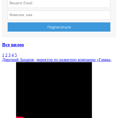
Все видео
1
2
3
4
5
Дмитрий Захаров, директор по развитию компании «Гамма-