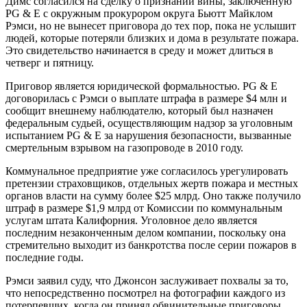
Димс согласился на сделку о признании вины, заключенную
PG & E с окружным прокурором округа Бьютт Майклом
Рэмси, но не вынесет приговора до тех пор, пока не услышит
людей, которые потеряли близких и дома в результате пожара.
Это свидетельство начинается в среду и может длиться в
четверг и пятницу.
Приговор является юридической формальностью. PG & E
договорилась с Рэмси о выплате штрафа в размере $4 млн и
сообщит внешнему наблюдателю, который был назначен
федеральным судьей, осуществляющим надзор за уголовным
испытанием PG & E за нарушения безопасности, вызванные
смертельным взрывом на газопроводе в 2010 году.
Коммунальное предприятие уже согласилось урегулировать
претензии страховщиков, отдельных жертв пожара и местных
органов власти на сумму более $25 млрд. Оно также получило
штраф в размере $1,9 млрд от Комиссии по коммунальным
услугам штата Калифорния. Уголовное дело является
последним незаконченным делом компании, поскольку она
стремительно выходит из банкротства после серии пожаров в
последние годы.
Рэмси заявил суду, что Джонсон заслуживает похвалы за то,
что непосредственно посмотрел на фотографии каждого из
потерпевших, когда он принял обвинительные приговоры.