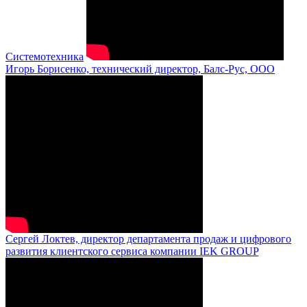
Системотехника
Игорь Борисенко, технический директор, Балс-Рус, ООО
Сергей Локтев, директор департамента продаж и цифрового
развития клиентского сервиса компании IEK GROUP