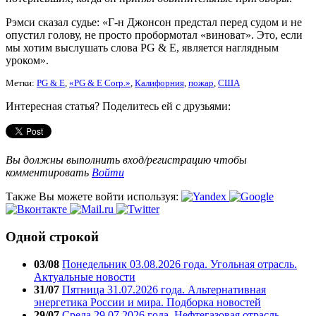
Рэмси сказал судье: «Г-н Джонсон предстал перед судом и не
опустил голову, не просто пробормотал «виноват». Это, если
мы хотим выслушать слова PG & E, является наглядным
уроком».
Метки:
PG & E
,
«PG & E Corp.»
,
Калифорния
,
пожар
,
США
Интересная статья? Поделитесь ей с друзьями:
Вы должны выполнить вход/регистрацию чтобы
комментировать
Войти
Также Вы можете войти используя:
Одной строкой
03/08
Понедельник 03.08.2026 года. Угольная отрасль.
Актуальные новости
31/07
Пятница 31.07.2026 года. Альтернативная
энергетика России и мира. Подборка новостей
29/07
Среда 29.07.2026 года. Нефтегазовая отрасль.