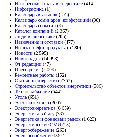
Интересные факты в энергетике
(414)
Инфографика
(1)
Календарь выставок
(555)
Календарь семинаров, конференций
(38)
Календарь событий
(9)
Каталог компаний
(2 367)
Люди в энергетике
(205)
Назначения и отставки
(477)
Нефть и нефтепродукты
(5 580)
Новости
(2 595)
Новость дня
(14 993)
От редакции
(47)
Пресс-релиз
(2 009)
Ремонтные работы
(152)
Статьи по энергетике
(357)
Строительство объектов энергетики
(506)
Теплоснабжение
(544)
Уголь
(651)
Электротехника
(300)
Электроэнергетика
(6 659)
Энергетика в быту
(33)
Энергетика и фондовый рынок
(1 623)
Энергетические СМИ
(18)
Энергосбережение
(263)
Энергоснабжение
(862)