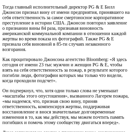
Тогда главный исполнительный директор PG & E Билл
Джонсон признал вину от имени предприятия, принявшего на
себя ответственность за самое смертоносное корпоративное
преступление в истории США. Джонсон повторил заявление
о признании вины 84 раза, признавая виновность
американской коммунальной компании в отношении каждой
жертвы во время показа их фотографий. Также PG & E
признала себя виновной в 85-ти случаях незаконного
возгорания.
Как процитировало Джонсона агентство Bloomberg: «Я здесь
сегодня от имени 23 тыс мужчин и женщин PG & E, чтобы
взять на себя ответственность за пожар, в результате которого
погибли люди, фотографии которых мы только что видели,
когда проходили подсчет».
Он подчеркнул, что, хотя одни только слова не уменьшат
«масштабы этого опустошения», вызванного Лагерем пожара,
«мы надеемся, что, признав свою вину, приняв
ответственность, компенсируя жертвы, поддерживая
восстановление и внося значительные долговременные
изменения в то, как мы действуя, мы можем почтить память
погибших и помочь этому сообществу двигаться вперед».