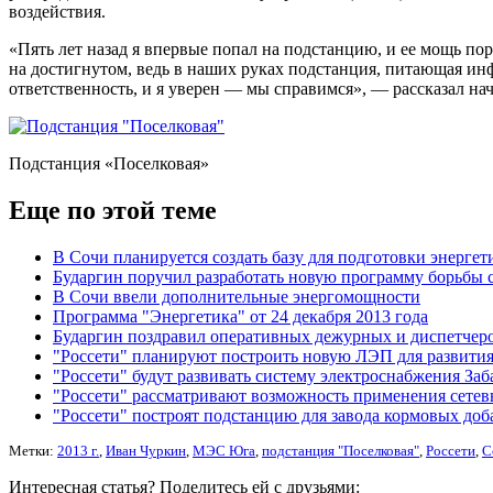
воздействия.
«Пять лет назад я впервые попал на подстанцию, и ее мощь по
на достигнутом, ведь в наших руках подстанция, питающая инф
ответственность, и я уверен — мы справимся», — рассказал н
Подстанция «Поселковая»
Еще по этой теме
В Сочи планируется создать базу для подготовки энергет
Бударгин поручил разработать новую программу борьбы 
В Сочи ввели дополнительные энергомощности
Программа "Энергетика" от 24 декабря 2013 года
Бударгин поздравил оперативных дежурных и диспетчеро
"Россети" планируют построить новую ЛЭП для развити
"Россети" будут развивать систему электроснабжения Заб
"Россети" рассматривают возможность применения сетев
"Россети" построят подстанцию для завода кормовых доб
Метки:
2013 г.
,
Иван Чуркин
,
МЭС Юга
,
подстанция "Поселковая"
,
Россети
,
С
Интересная статья? Поделитесь ей с друзьями: