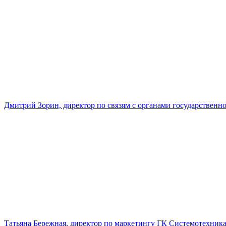
Дмитрий Зорин, директор по связям с органами государстве
Татьяна Бережная, директор по маркетингу ГК Системотехник