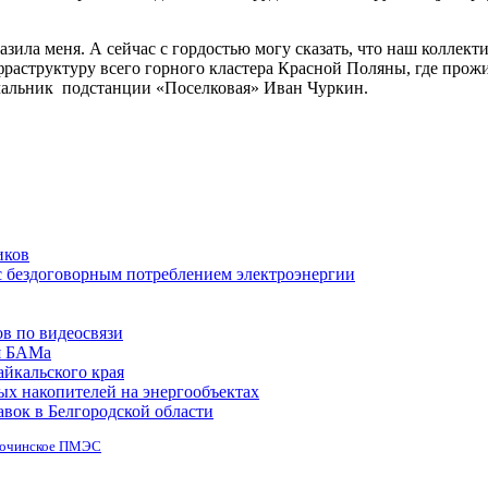
разила меня. А сейчас с гордостью могу сказать, что наш коллек
раструктуру всего горного кластера Красной Поляны, где прожи
ачальник подстанции «Поселковая» Иван Чуркин.
иков
с бездоговорным потреблением электроэнергии
в по видеосвязи
я БАМа
айкальского края
ых накопителей на энергообъектах
авок в Белгородской области
очинское ПМЭС