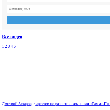
Все видео
1
2
3
4
5
Дмитрий Захаров, директор по развитию компании «Гамма-Пл