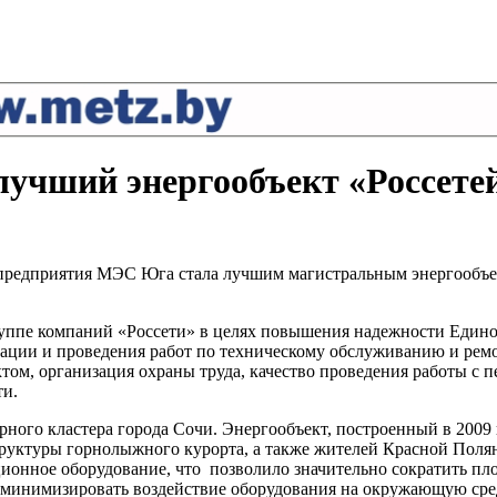
учший энергообъект «Россете
 предприятия МЭС Юга стала лучшим магистральным энергообъек
уппе компаний «Россети» в целях повышения надежности Едино
зации и проведения работ по техническому обслуживанию и ремо
том, организация охраны труда, качество проведения работы с п
ти.
ного кластера города Сочи. Энергообъект, построенный в 2009 
руктуры горнолыжного курорта, а также жителей Красной Поля
ционное оборудование, что позволило значительно сократить п
 минимизировать воздействие оборудования на окружающую сред