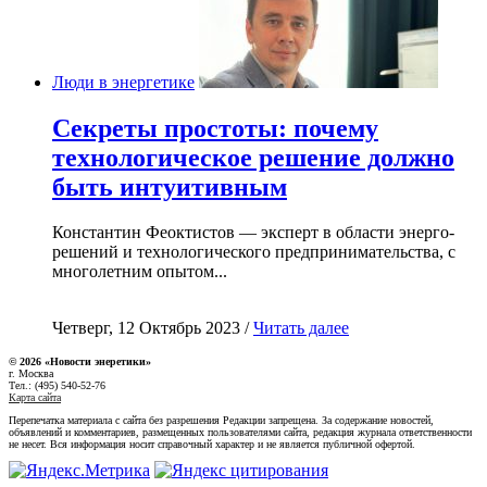
Люди в энергетике
Секреты простоты: почему
технологическое решение должно
быть интуитивным
Константин Феоктистов — эксперт в области энерго-
решений и технологического предпринимательства, с
многолетним опытом...
Четверг, 12 Октябрь 2023 /
Читать далее
© 2026 «Новости энеретики»
г. Москва
Тел.: (495) 540-52-76
Карта сайта
Перепечатка материала с сайта без разрешения Редакции запрещена. За содержание новостей,
объявлений и комментариев, размещенных пользователями сайта, редакция журнала ответственности
не несет. Вся информация носит справочный характер и не является публичной офертой.