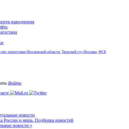
жертв наводнения
ефть
агестана
ки
ство энергетики Московской области
,
Тверской суд Москвы
,
ФСБ
вать
Войти
ктуальные новости
ка России и мира. Подборка новостей
альные новости у