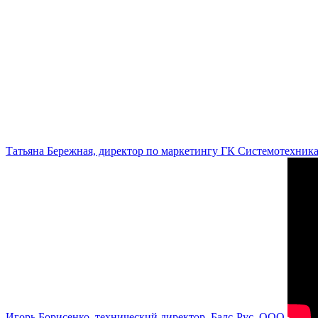
Татьяна Бережная, директор по маркетингу ГК Системотехник
Игорь Борисенко, технический директор, Балс-Рус, ООО