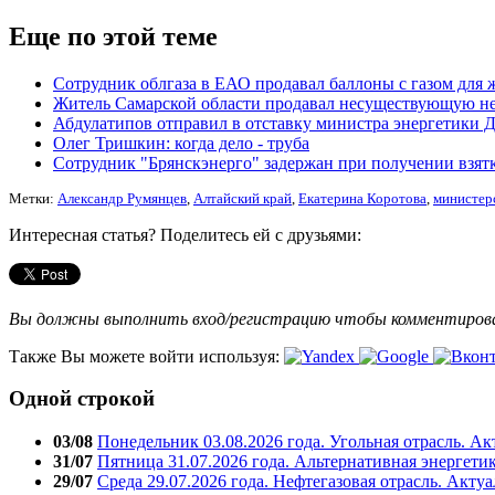
Еще по этой теме
Сотрудник облгаза в ЕАО продавал баллоны с газом для 
Житель Самарской области продавал несуществующую н
Абдулатипов отправил в отставку министра энергетики Д
Олег Тришкин: когда дело - труба
Сотрудник "Брянскэнерго" задержан при получении взят
Метки:
Александр Румянцев
,
Алтайский край
,
Екатерина Коротова
,
министер
Интересная статья? Поделитесь ей с друзьями:
Вы должны выполнить вход/регистрацию чтобы комментиро
Также Вы можете войти используя:
Одной строкой
03/08
Понедельник 03.08.2026 года. Угольная отрасль. А
31/07
Пятница 31.07.2026 года. Альтернативная энергети
29/07
Среда 29.07.2026 года. Нефтегазовая отрасль. Акту