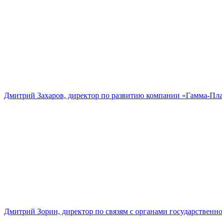
Дмитрий Захаров, директор по развитию компании «Гамма-Пл
Дмитрий Зорин, директор по связям с органами государстве