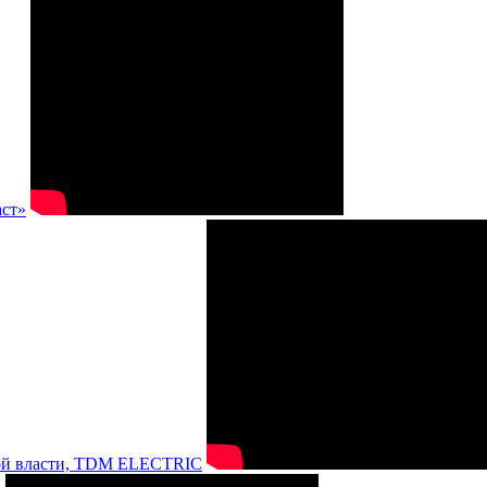
аст»
нной власти, TDM ELECTRIC