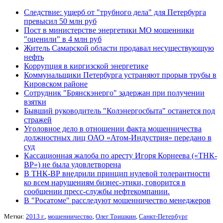
Следствие: ущерб от "трубного дела" для Петербурга
превысил 50 млн руб
Пост в министерстве энергетики МО мошенники
"оценили" в 4 млн руб
Житель Самарской области продавал несуществующую
нефть
Коррупция в киргизской энергетике
Коммунальщики Петербурга устраняют прорыв трубы в
Кировском районе
Сотрудник "Брянскэнерго" задержан при получении
взятки
Бывший руководитель "Колэнергосбыта" останется под
стражей
Уголовное дело в отношении факта мошенничества
должностных лиц ОАО «Атом-Индустрия» передано в
суд
Кассационная жалоба по аресту Игоря Корнеева («ТНК-
BP») не была удовлетворена
В ТНК-ВР внедрили принцип нулевой толерантности
ко всем нарушениям бизнес-этики, говорится в
сообщении пресс-службы нефтекомпании.
В "Росатоме" расследуют мошенничество менеджеров
Метки:
2013 г.
,
мошенничество
,
Олег Тришкин
,
Санкт-Петербург