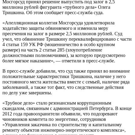
Мосгорсуд принял решение выпустить под залог в 2,5
миллиона рублей фигуранта «трубного дела» Олега
Тришкина. Об этом сообщает пресс-служба суда.
«Апелляционная коллегия Мосгорсуда удовлетворила
ходатайство защиты обвиняемого и изменила меру
пресечения на залог в размере 2,5 миллионов рублей. Суд
учел, что обвинение Тришкину переквалифицировано с части
4 статьи 159 УК РФ (мошенничество в особо крупном
размере) на часть 2 статьи 285 (злоупотребление
должностными полномочиями), за которую предусмотрено
более мягкое наказание», — отметили в пресс-службе.
В пресс-службе добавили, что суд также принял во внимание
положительные характеристики Тришкина, наличие у него
постоянного места жительства вместе с семьей, наличие ряда
заболеваний, а также тот факт, что следственные действия
по делу уже завершены.
«Трубное дело» стало резонансным коррупционным
скандалом, связанным с администрацией Петербурга. В конце
2012 года правоохранители объявили, что подозревают
чиновников комитета по энергетике, сотрудников
«Управления заказчика по строительству и капитальному
ремонту объектов инженерно-энергетического комплекса»,