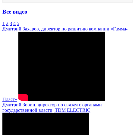
Все видео
1
2
3
4
5
Дмитрий Захаров, директор по развитию компании «Гамма-
Пласт»
Дмитрий Зорин, директор по связям с органами
государственной власти, TDM ELECTRIC