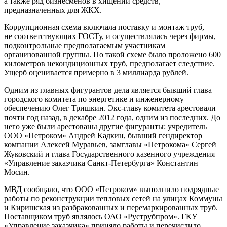
а также ряд бизнесменов в хищении средств,
предназначенных для ЖКХ.
Коррупционная схема включала поставку и монтаж труб,
не соответствующих ГОСТу, и осуществлялась через фирмы,
подконтрольные предполагаемым участникам
организованной группы. По такой схеме было проложено 600
километров некондиционных труб, предполагает следствие.
Ущерб оценивается примерно в 3 миллиарда рублей.
Одним из главных фигурантов дела является бывший глава
городского комитета по энергетике и инженерному
обеспечению Олег Тришкин. Экс-главу комитета арестовали
почти год назад, в декабре 2012 года, одним из последних. До
него уже были арестованы другие фигуранты: учредитель
ООО «Петроком» Андрей Кадкин, бывший гендиректор
компании Алексей Муравьев, замглавы «Петрокома» Сергей
Жуковский и глава Государственного казенного учреждения
«Управление заказчика Санкт-Петербурга» Константин
Мосин.
МВД сообщало, что ООО «Петроком» выполнило подрядные
работы по реконструкции тепловых сетей на улицах Коммуны
и Киришская из разбракованных и перемаркированных труб.
Поставщиком труб являлось ОАО «Руструбпром». ГКУ
«Управление заказчика» приняло работы и перечислило