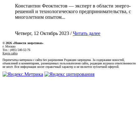
Константин Феоктистов — эксперт в области энерго-
решений и технологического предпринимательства, с
многолетним опытом...
Четверг, 12 Октябрь 2023 /
Читать далее
© 2026 «Новости энеретики»
г. Москва
Тел.: (495) 540-52-76
Карта сайта
Перепечатка материала с сайта без разрешения Редакции запрещена. За содержание новостей,
объявлений и комментариев, размещенных пользователями сайта, редакция журнала ответственности
не несет. Вся информация носит справочный характер и не является публичной офертой.