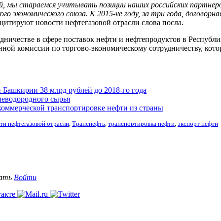
й, мы стараемся учитывать позиции наших российских партнеро
кого экономического союза. К 2015-ve году, за три года, договор
 цитируют новости нефтегазовой отрасли слова посла.
ничестве в сфере поставок нефти и нефтепродуктов в Республик
нной комиссии по торгово-экономическому сотрудничеству, котор
 Башкирии 38 млрд рублей до 2018-го года
леводородного сырья
коммерческой транспортировке нефти из страны
ти нефтегазовой отрасли
,
Транснефть
,
транспортировка нефти
,
экспорт нефти
вать
Войти