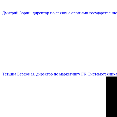
Дмитрий Зорин, директор по связям с органами государстве
Татьяна Бережная, директор по маркетингу ГК Системотехник