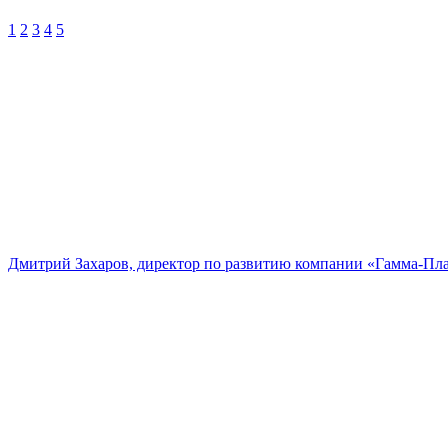
1
2
3
4
5
Дмитрий Захаров, директор по развитию компании «Гамма-Пл