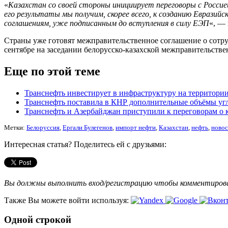
«
Казахстан со своей стороны инициирует переговоры с Россие
его результаты мы получим, скорее всего, к созданию Евразийс
соглашениям, уже подписанным до вступления в силу ЕЭП
«, —
Страны уже готовят межправительственное соглашение о сотруд
сентябре на заседании белорусско-казахской межправительстве
Еще по этой теме
Транснефть инвестирует в инфраструктуру на территории
Транснефть поставила в КНР дополнительные объёмы уг
Транснефть и Азербайджан приступили к переговорам о 
Метки:
Белоруссия
,
Ергали Булегенов
,
импорт нефти
,
Казахстан
,
нефть
,
новос
Интересная статья? Поделитесь ей с друзьями:
Вы должны выполнить вход/регистрацию чтобы комментиро
Также Вы можете войти используя:
Одной строкой