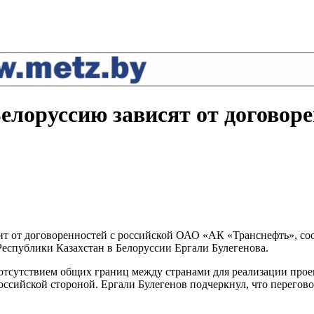
Белоруссию зависят от договор
ит от договоренностей с российской ОАО «АК «Транснефть», соо
еспублики Казахстан в Белоруссии Ергали Булегенова.
 отсутствием общих границ между странами для реализации прое
ссийской стороной. Ергали Булегенов подчеркнул, что перегово