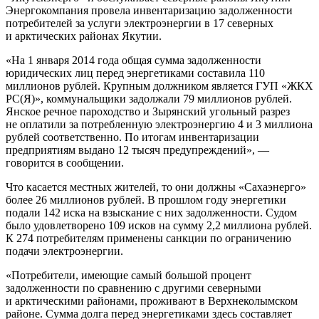
Энергокомпания провела инвентаризацию задолженности
потребителей за услуги электроэнергии в 17 северных
и арктических районах Якутии.
«На 1 января 2014 года общая сумма задолженности
юридических лиц перед энергетиками составила 110
миллионов рублей. Крупным должником является ГУП «ЖКХ
РС(Я)», коммунальщики задолжали 79 миллионов рублей.
Янское речное пароходство и Зырянский угольный разрез
не оплатили за потребленную электроэнергию 4 и 3 миллиона
рублей соответственно. По итогам инвентаризации
предприятиям выдано 12 тысяч предупреждений», —
говорится в сообщении.
Что касается местных жителей, то они должны «Сахаэнерго»
более 26 миллионов рублей. В прошлом году энергетики
подали 142 иска на взыскание с них задолженности. Судом
было удовлетворено 109 исков на сумму 2,2 миллиона рублей.
К 274 потребителям применены санкции по ограничению
подачи электроэнергии.
«Потребители, имеющие самый большой процент
задолженности по сравнению с другими северными
и арктическими районами, проживают в Верхнеколымском
районе. Сумма долга перед энергетиками здесь составляет