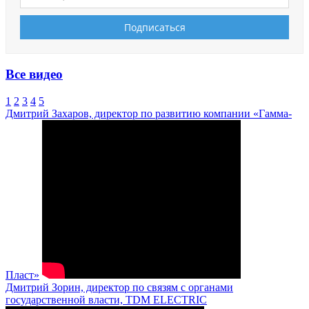
Все видео
1
2
3
4
5
Дмитрий Захаров, директор по развитию компании «Гамма-
Пласт»
Дмитрий Зорин, директор по связям с органами
государственной власти, TDM ELECTRIC