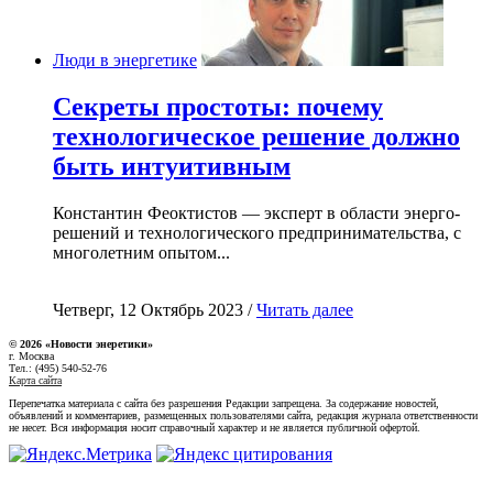
Люди в энергетике
Секреты простоты: почему
технологическое решение должно
быть интуитивным
Константин Феоктистов — эксперт в области энерго-
решений и технологического предпринимательства, с
многолетним опытом...
Четверг, 12 Октябрь 2023 /
Читать далее
© 2026 «Новости энеретики»
г. Москва
Тел.: (495) 540-52-76
Карта сайта
Перепечатка материала с сайта без разрешения Редакции запрещена. За содержание новостей,
объявлений и комментариев, размещенных пользователями сайта, редакция журнала ответственности
не несет. Вся информация носит справочный характер и не является публичной офертой.