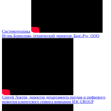
Системотехника
Игорь Борисенко, технический директор, Балс-Рус, ООО
Сергей Локтев, директор департамента продаж и цифрового
развития клиентского сервиса компании IEK GROUP