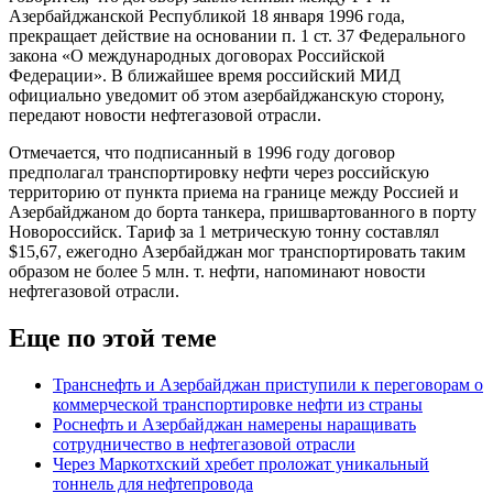
Азербайджанской Республикой 18 января 1996 года,
прекращает действие на основании п. 1 ст. 37 Федерального
закона «О международных договорах Российской
Федерации». В ближайшее время российский МИД
официально уведомит об этом азербайджанскую сторону,
передают новости нефтегазовой отрасли.
Отмечается, что подписанный в 1996 году договор
предполагал транспортировку нефти через российскую
территорию от пункта приема на границе между Россией и
Азербайджаном до борта танкера, пришвартованного в порту
Новороссийск. Тариф за 1 метрическую тонну составлял
$15,67, ежегодно Азербайджан мог транспортировать таким
образом не более 5 млн. т. нефти, напоминают новости
нефтегазовой отрасли.
Еще по этой теме
Транснефть и Азербайджан приступили к переговорам о
коммерческой транспортировке нефти из страны
Роснефть и Азербайджан намерены наращивать
сотрудничество в нефтегазовой отрасли
Через Маркотхский хребет проложат уникальный
тоннель для нефтепровода