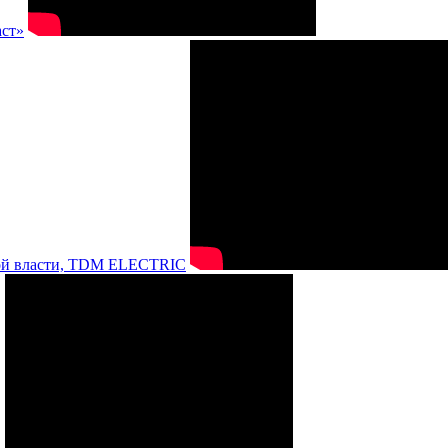
аст»
нной власти, TDM ELECTRIC