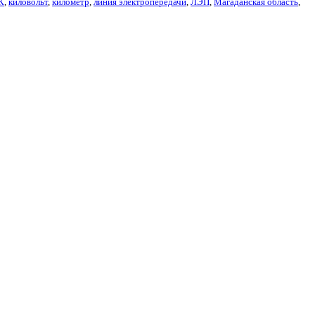
К
,
киловольт
,
километр
,
линия электропередачи
,
ЛЭП
,
Магаданская область
,