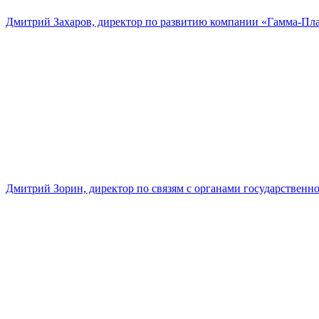
Дмитрий Захаров, директор по развитию компании «Гамма-Пл
Дмитрий Зорин, директор по связям с органами государстве