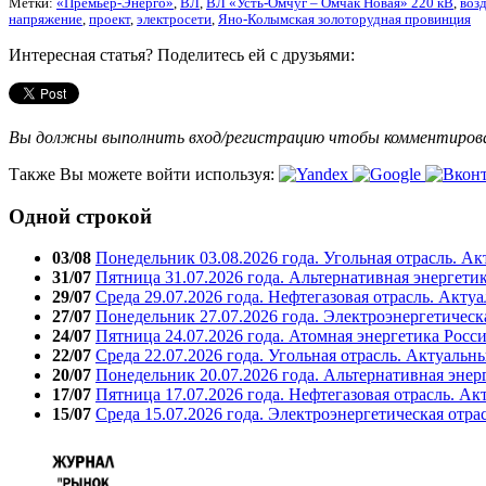
Метки:
«Премьер-Энерго»
,
ВЛ
,
ВЛ «Усть-Омчуг – Омчак Новая» 220 кВ
,
воз
напряжение
,
проект
,
электросети
,
Яно-Колымская золоторудная провинция
Интересная статья? Поделитесь ей с друзьями:
Вы должны выполнить вход/регистрацию чтобы комментиро
Также Вы можете войти используя:
Одной строкой
03/08
Понедельник 03.08.2026 года. Угольная отрасль. А
31/07
Пятница 31.07.2026 года. Альтернативная энергети
29/07
Среда 29.07.2026 года. Нефтегазовая отрасль. Акту
27/07
Понедельник 27.07.2026 года. Электроэнергетическ
24/07
Пятница 24.07.2026 года. Атомная энергетика Росс
22/07
Среда 22.07.2026 года. Угольная отрасль. Актуальн
20/07
Понедельник 20.07.2026 года. Альтернативная энер
17/07
Пятница 17.07.2026 года. Нефтегазовая отрасль. А
15/07
Среда 15.07.2026 года. Электроэнергетическая отра