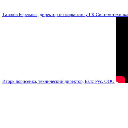
Татьяна Бережная, директор по маркетингу ГК Системотехник
Игорь Борисенко, технический директор, Балс-Рус, ООО