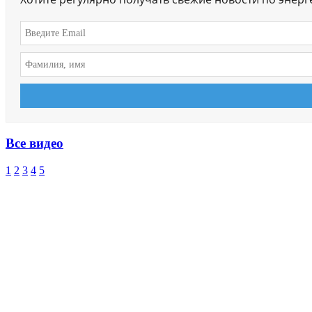
Все видео
1
2
3
4
5