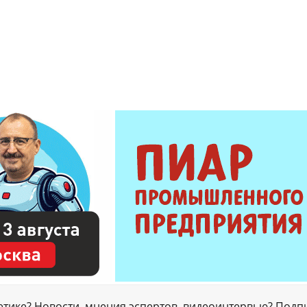
гетике? Новости, мнения эспертов, видеоинтервью? Подп