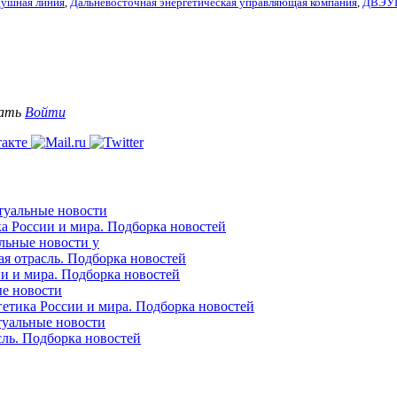
душная линия
,
Дальневосточная энергетическая управляющая компания
,
ДВЭУ
вать
Войти
ктуальные новости
ка России и мира. Подборка новостей
альные новости у
ая отрасль. Подборка новостей
ии и мира. Подборка новостей
ые новости
гетика России и мира. Подборка новостей
ктуальные новости
сль. Подборка новостей