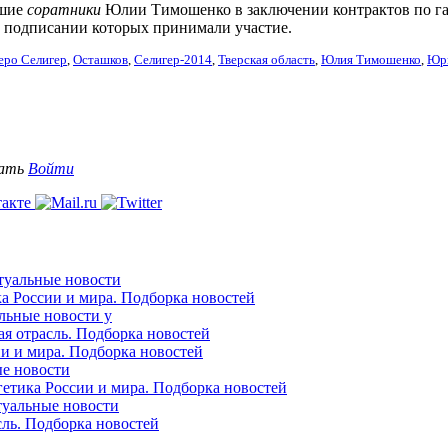
вшие
соратники
Юлии Тимошенко в заключении контрактов по газ
 подписании которых принимали участие.
еро Селигер
,
Осташков
,
Селигер-2014
,
Тверская область
,
Юлия Тимошенко
,
Юр
вать
Войти
ктуальные новости
ка России и мира. Подборка новостей
альные новости у
ая отрасль. Подборка новостей
ии и мира. Подборка новостей
ые новости
гетика России и мира. Подборка новостей
ктуальные новости
сль. Подборка новостей