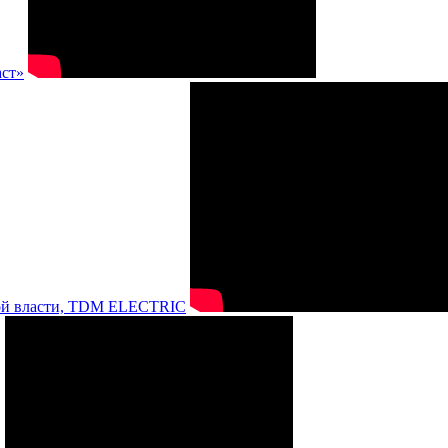
аст»
нной власти, TDM ELECTRIC