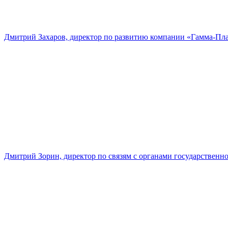
Дмитрий Захаров, директор по развитию компании «Гамма-Пл
Дмитрий Зорин, директор по связям с органами государстве