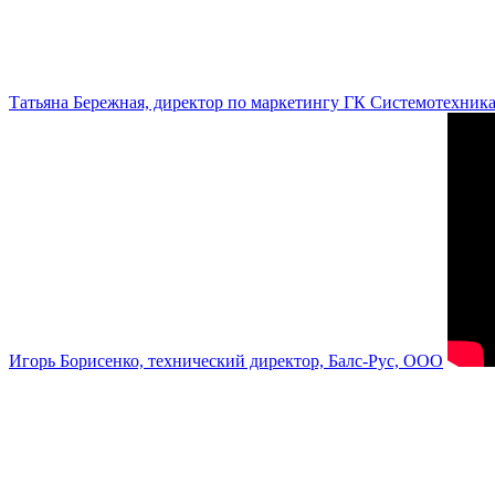
Татьяна Бережная, директор по маркетингу ГК Системотехник
Игорь Борисенко, технический директор, Балс-Рус, ООО