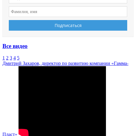
Все видео
1
2
3
4
5
Дмитрий Захаров, директор по развитию компании «Гамма-
Пласт»