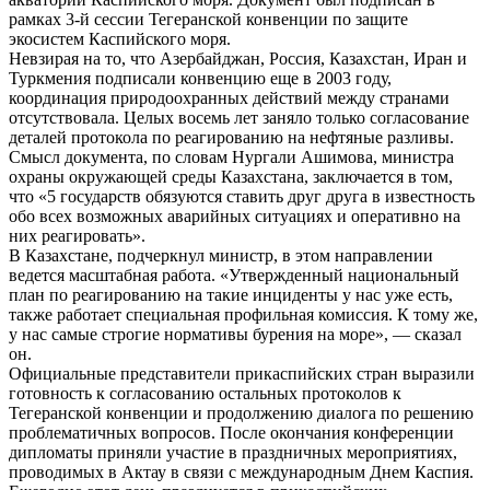
рамках 3-й сессии Тегеранской конвенции по защите
экосистем Каспийского моря.
Невзирая на то, что Азербайджан, Россия, Казахстан, Иран и
Туркмения подписали конвенцию еще в 2003 году,
координация природоохранных действий между странами
отсутствовала. Целых восемь лет заняло только согласование
деталей протокола по реагированию на нефтяные разливы.
Смысл документа, по словам Нургали Ашимова, министра
охраны окружающей среды Казахстана, заключается в том,
что «5 государств обязуются ставить друг друга в известность
обо всех возможных аварийных ситуациях и оперативно на
них реагировать».
В Казахстане, подчеркнул министр, в этом направлении
ведется масштабная работа. «Утвержденный национальный
план по реагированию на такие инциденты у нас уже есть,
также работает специальная профильная комиссия. К тому же,
у нас самые строгие нормативы бурения на море», — сказал
он.
Официальные представители прикаспийских стран выразили
готовность к согласованию остальных протоколов к
Тегеранской конвенции и продолжению диалога по решению
проблематичных вопросов. После окончания конференции
дипломаты приняли участие в праздничных мероприятиях,
проводимых в Актау в связи с международным Днем Каспия.