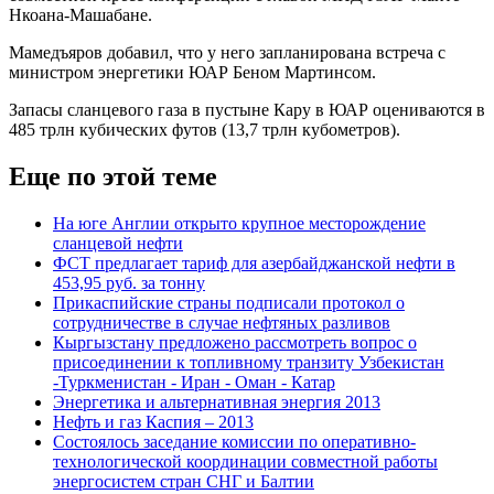
Нкоана-Машабане.
Мамедъяров добавил, что у него запланирована встреча с
министром энергетики ЮАР Беном Мартинсом.
Запасы сланцевого газа в пустыне Кару в ЮАР оцениваются в
485 трлн кубических футов (13,7 трлн кубометров).
Еще по этой теме
На юге Англии открыто крупное месторождение
сланцевой нефти
ФСТ предлагает тариф для азербайджанской нефти в
453,95 руб. за тонну
Прикаспийские страны подписали протокол о
сотрудничестве в случае нефтяных разливов
Кыргызстану предложено рассмотреть вопрос о
присоединении к топливному транзиту Узбекистан
-Туркменистан - Иран - Оман - Катар
Энергетика и альтернативная энергия 2013
Нефть и газ Каспия – 2013
Состоялось заседание комиссии по оперативно-
технологической координации совместной работы
энергосистем стран СНГ и Балтии