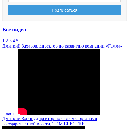
Все видео
1
2
3
4
5
Дмитрий Захаров, директор по развитию компании «Гамма-
Пласт»
Дмитрий Зорин, директор по связям с органами
государственной власти, TDM ELECTRIC