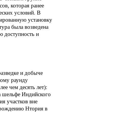
сов, которая ранее
еских условий. В
зированную установку
тура была возведена
ю доступность и
разведке и добыче
тому раунду
ее чем десять лет):
на шельфе Индийского
ия участков вне
орождению Нтория в