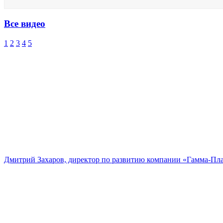
Все видео
1
2
3
4
5
Дмитрий Захаров, директор по развитию компании «Гамма-Пл