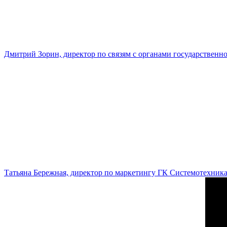
Дмитрий Зорин, директор по связям с органами государстве
Татьяна Бережная, директор по маркетингу ГК Системотехник