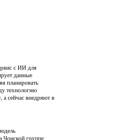
рвис с ИИ для
ирует данные
яя планировать
оду технологию
 а сейчас внедряют в
модель
а Чонской группе