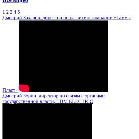
1
2
3
4
5
Дмитрий Захаров, директор по развитию компании «Гамма-
Пласт»
Дмитрий Зорин, директор по связям с органами
государственной власти, TDM ELECTRIC