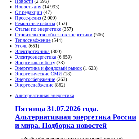
Новости
(2 595)
Новость дня
(14 993)
От редакции
(47)
Пресс-релиз
(2 009)
Ремонтные работы
(152)
Статьи по энергетике
(357)
Строительство объектов энергетики
(506)
Теплоснабжение
(544)
Уголь
(651)
Электротехника
(300)
Электроэнергетика
(6 659)
Энергетика в быту
(33)
Энергетика и фондовый рынок
(1 623)
Энергетические СМИ
(18)
Энергосбережение
(263)
Энергоснабжение
(862)
Альтернативная энергетика
Пятница 31.07.2026 года.
Альтернативная энергетика России
и мира. Подборка новостей
— «Зелёный» водород в открытом мореПилотный