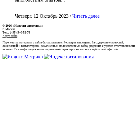
Четверг, 12 Октябрь 2023 /
Читать далее
© 2026 «Новости энеретики»
г. Москва
Тел.: (495) 540-52-76
Карта сайта
Перепечатка материала с сайта без разрешения Редакции запрещена. За содержание новостей,
объявлений и комментариев, размещенных пользователями сайта, редакция журнала ответственности
не несет. Вся информация носит справочный характер и не является публичной офертой.