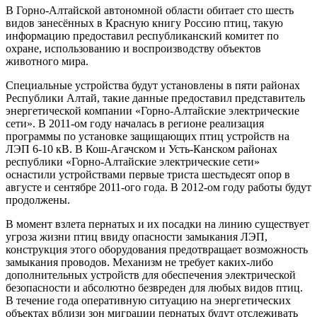
В Горно-Алтайской автономной области обитает сто шесть
видов занесённых в Красную книгу Россию птиц, такую
информацию предоставил республиканский комитет по
охране, использованию и воспроизводству объектов
животного мира.
Специальные устройства будут установлены в пяти районах
Республики Алтай, такие данные предоставил представитель
энергетической компании «Горно-Алтайские электрические
сети». В 2011-ом году началась в регионе реализация
программы по установке защищающих птиц устройств на
ЛЭП 6-10 кВ. В Кош-Агачском и Усть-Канском районах
республики «Горно-Алтайские электрические сети»
оснастили устройствами первые триста шестьдесят опор в
августе и сентябре 2011-ого года. В 2012-ом году работы будут
продолжены.
В момент взлета пернатых и их посадки на линию существует
угроза жизни птиц ввиду опасности замыкания ЛЭП,
конструкция этого оборудования предотвращает возможность
замыкания проводов. Механизм не требует каких-либо
дополнительных устройств для обеспечения электрической
безопасности и абсолютно безвреден для любых видов птиц.
В течение года оперативную ситуацию на энергетических
объектах вблизи зон миграции пернатых будут отслеживать