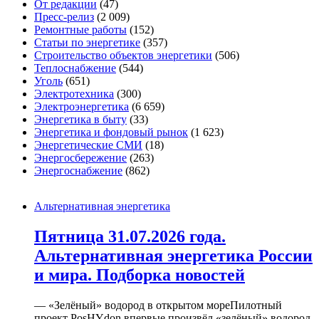
От редакции
(47)
Пресс-релиз
(2 009)
Ремонтные работы
(152)
Статьи по энергетике
(357)
Строительство объектов энергетики
(506)
Теплоснабжение
(544)
Уголь
(651)
Электротехника
(300)
Электроэнергетика
(6 659)
Энергетика в быту
(33)
Энергетика и фондовый рынок
(1 623)
Энергетические СМИ
(18)
Энергосбережение
(263)
Энергоснабжение
(862)
Альтернативная энергетика
Пятница 31.07.2026 года.
Альтернативная энергетика России
и мира. Подборка новостей
— «Зелёный» водород в открытом мореПилотный
проект PosHYdon впервые произвёл «зелёный» водород