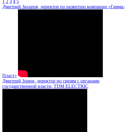
1
2
3
4
5
Дмитрий Захаров, директор по развитию компании «Гамма-
Пласт»
Дмитрий Зорин, директор по связям с органами
государственной власти, TDM ELECTRIC