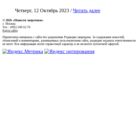
Четверг, 12 Октябрь 2023 /
Читать далее
© 2026 «Новости энеретики»
г. Москва
Тел.: (495) 540-52-76
Карта сайта
Перепечатка материала с сайта без разрешения Редакции запрещена. За содержание новостей,
объявлений и комментариев, размещенных пользователями сайта, редакция журнала ответственности
не несет. Вся информация носит справочный характер и не является публичной офертой.