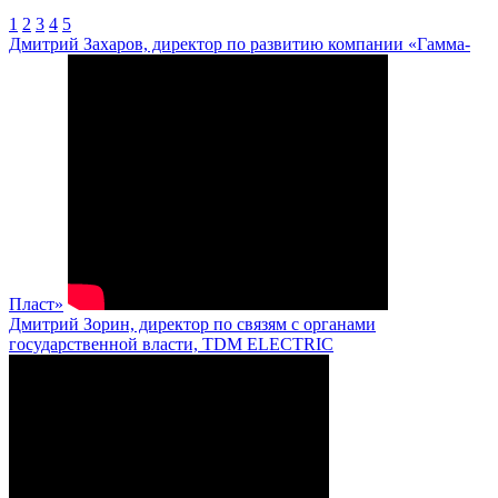
1
2
3
4
5
Дмитрий Захаров, директор по развитию компании «Гамма-
Пласт»
Дмитрий Зорин, директор по связям с органами
государственной власти, TDM ELECTRIC