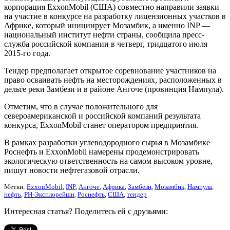
корпорация ExxonMobil (США) совместно направили заявки
на участие в конкурсе на разработку лицензионных участков в
Африке, который инициирует Мозамбик, а именно INP —
национальный институт нефти страны, сообщила пресс-
служба российской компании в четверг, тридцатого июля
2015-го года.
Тендер предполагает открытое соревнование участников на
право осваивать нефть на месторождениях, расположенных в
дельте реки Замбези и в районе Ангоче (провинция Нампула).
Отметим, что в случае положительного для
североамериканской и российской компаний результата
конкурса, ExxonMobil станет оператором предприятия.
В рамках разработки углеводородного сырья в Мозамбике
Роснефть и ExxonMobil намерены продемонстрировать
экологическую ответственность на самом высоком уровне,
пишут новости нефтегазовой отрасли.
Метки:
ExxonMobil
,
INP
,
Ангоче
,
Африка
,
Замбези
,
Мозамбик
,
Нампула
,
нефть
,
РН-Эксплорейшн
,
Роснефть
,
США
,
тендер
Интересная статья? Поделитесь ей с друзьями: