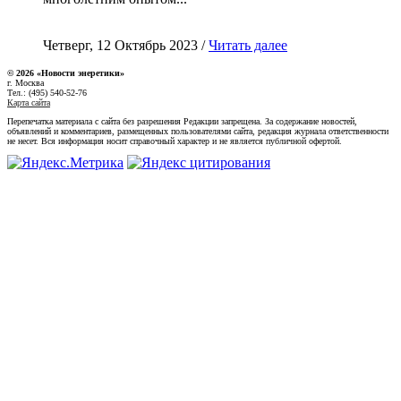
Четверг, 12 Октябрь 2023 /
Читать далее
© 2026 «Новости энеретики»
г. Москва
Тел.: (495) 540-52-76
Карта сайта
Перепечатка материала с сайта без разрешения Редакции запрещена. За содержание новостей,
объявлений и комментариев, размещенных пользователями сайта, редакция журнала ответственности
не несет. Вся информация носит справочный характер и не является публичной офертой.