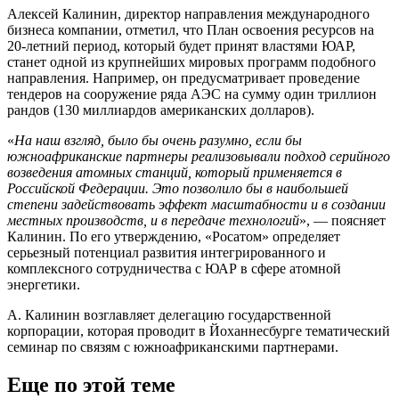
Алексей Калинин, директор направления международного
бизнеса компании, отметил, что План освоения ресурсов на
20-летний период, который будет принят властями ЮАР,
станет одной из крупнейших мировых программ подобного
направления. Например, он предусматривает проведение
тендеров на сооружение ряда АЭС на сумму один триллион
рандов (130 миллиардов американских долларов).
«
На наш взгляд, было бы очень разумно, если бы
южноафриканские партнеры реализовывали подход серийного
возведения атомных станций, который применяется в
Российской Федерации. Это позволило бы в наибольшей
степени задействовать эффект масштабности и в создании
местных производств, и в передаче технологий
», — поясняет
Калинин. По его утверждению, «Росатом» определяет
серьезный потенциал развития интегрированного и
комплексного сотрудничества с ЮАР в сфере атомной
энергетики.
А. Калинин возглавляет делегацию государственной
корпорации, которая проводит в Йоханнесбурге тематический
семинар по связям с южноафриканскими партнерами.
Еще по этой теме