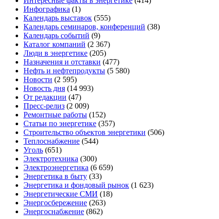
Интересные факты в энергетике
(414)
Инфографика
(1)
Календарь выставок
(555)
Календарь семинаров, конференций
(38)
Календарь событий
(9)
Каталог компаний
(2 367)
Люди в энергетике
(205)
Назначения и отставки
(477)
Нефть и нефтепродукты
(5 580)
Новости
(2 595)
Новость дня
(14 993)
От редакции
(47)
Пресс-релиз
(2 009)
Ремонтные работы
(152)
Статьи по энергетике
(357)
Строительство объектов энергетики
(506)
Теплоснабжение
(544)
Уголь
(651)
Электротехника
(300)
Электроэнергетика
(6 659)
Энергетика в быту
(33)
Энергетика и фондовый рынок
(1 623)
Энергетические СМИ
(18)
Энергосбережение
(263)
Энергоснабжение
(862)