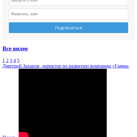
Все видео
1
2
3
4
5
Дмитрий Захаров, директор по развитию компании «Гамма-