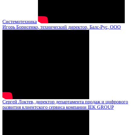
Системотехника
Игорь Борисенко, технический директор, Балс-Рус, ООО
Сергей Локтев, директор департамента продаж и цифрового
развития клиентского сервиса компании IEK GROUP