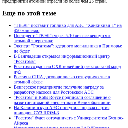
предприятий атомной отрасли из более чем 25 стран.
Еще по этой теме
"ТВЭЛ" поставит топливо для АЭС "Ханхикиви-1" на
450 млн евро
Президент "ТВЭЛ": через 5-10 лет все вернутся к
атомной энергетике
Эксперт "Росатома": ядерного могильника в Приморье
не будет
В Бангладеше открылся информационный центр
"Росатома"
Росатом создаст на СХК новейший реактор за 64 млрд
руб
Россия и США договорились о сотрудничестве в
атомной сфере
Венгерское предприятие получило награду за
разработку насосов для Ростовской АЭС
"Росатом" и Rolls Royce подписали соглашение о
развитии атомной энергетики в Великобритании
На Калининскую АЭС поступила первая партия
приводов СУЗ ШЭМ-3
"Росатом" будет сотрудничать с Университетом Буэнос-
Айреса