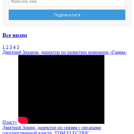
Все видео
1
2
3
4
5
Дмитрий Захаров, директор по развитию компании «Гамма-
Пласт»
Дмитрий Зорин, директор по связям с органами
государственной власти, TDM ELECTRIC