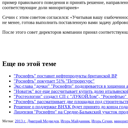
пример правильного поведения и принять решение, направлен
соответствующие доли миноритариев»
Сечин с этим советом согласился: «Учитывая вашу озабоченнос
не менее, готова выполнить поставленную вами задачу добров
После этого совет директоров компании принял соответствующ
Еще по этой теме
"Роснефть" поставит нефтепродукты британской ВР
"Роснефть" покупает 51% "Петроресурс"
Экс-глава "дочки" "Роснефти" подозревается в хищении
"Новатэк" все еще рассчитывает купить долю итальянско
"Росгеологии" создаст СП с "ЛУКОЙЛом", "Роснефтью" 
"Роснефть" рассматривает две площадки под строительст
Решение о поддержке ВНХК будет принято до конца года
Лицензия "Роснефти" на Средне-Балыкский участок прод
Метки:
2013 г.
,
Дмитрий Медведев
,
Игорь Майданник
,
Игорь Сечин
,
минорит