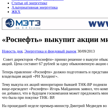
Статьи об энергетике
Альтернативная энергетика
ЖКХ
«Роснефть» выкупит акции м
Новость дня
,
Энергетика и фондовый рынок
30/09/2013
Совет директоров «Роснефти» принял решение о выкупе обы
акций. Цена составит 67 рублей за одну обыкновенную акцию 
Теперь правление «Роснефти» должно подготовить и представи
владельцам акций «РН Холдинг».
Тему выкупа их акций миноритарии бывшей ТНК-ВР подняли э
вице-президент «Роснефти» Игорь Майданник заявил, что комп
он добавил, что в будущем госкомпания может предложить ми
что была при покупке ТНК- BP.
На прошедшей неделе премьер-министр Дмитрий Медведев во в