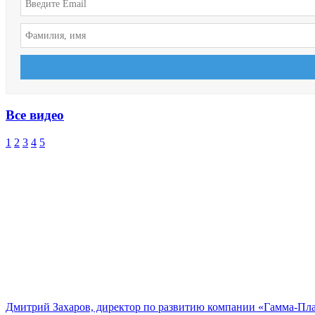
Все видео
1
2
3
4
5
Дмитрий Захаров, директор по развитию компании «Гамма-Пл