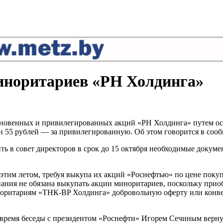
иноритариев «РН Холдинга»
кновенных и привилегированных акций «РН Холдинга» путем ос
и 55 рублей — за привилегированную. Об этом говорится в соо
ть в совет директоров в срок до 15 октября необходимые докум
тим летом, требуя выкупа их акций «Роснефтью» по цене поку
ания не обязана выкупать акции миноритариев, поскольку приоб
норитариям «ТНК-BP Холдинга» добровольную оферту или конвер
ремя беседы с президентом «Роснефти» Игорем Сечиным вернулс