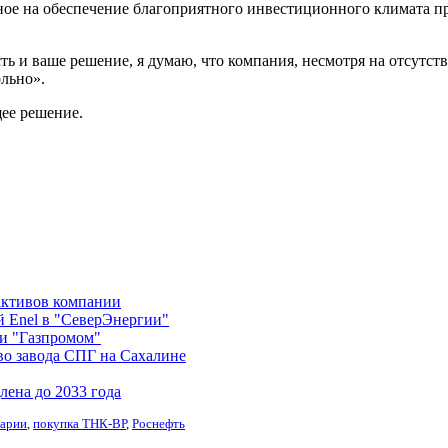
ное на обеспечение благоприятного инвестиционного климата п
ть и ваше решение, я думаю, что компания, несмотря на отсутст
ольно».
ее решение.
 активов компании
й Enel в "СеверЭнергии"
и "Газпромом"
во завода СПГ на Сахалине
лена до 2033 года
арии
,
покупка ТНК-ВР
,
Роснефть