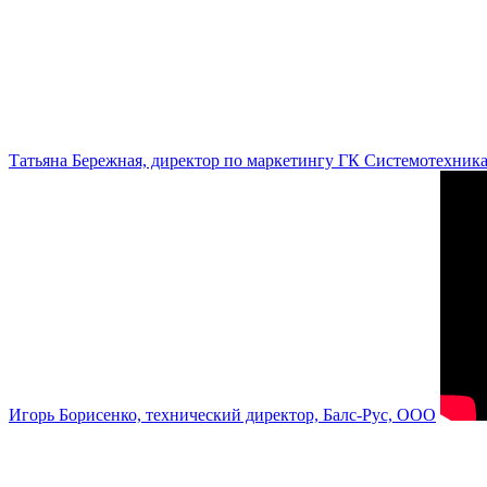
Татьяна Бережная, директор по маркетингу ГК Системотехник
Игорь Борисенко, технический директор, Балс-Рус, ООО