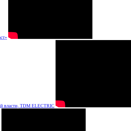
аст»
нной власти, TDM ELECTRIC