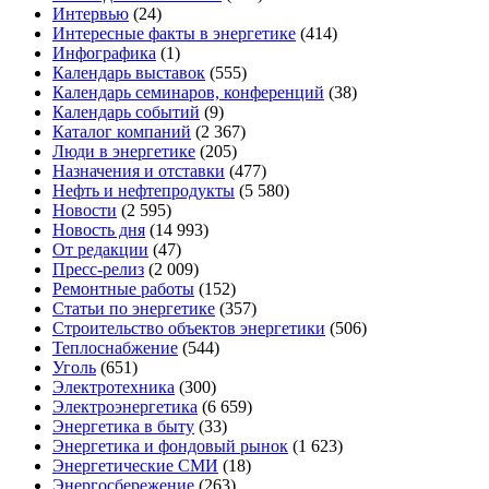
Интервью
(24)
Интересные факты в энергетике
(414)
Инфографика
(1)
Календарь выставок
(555)
Календарь семинаров, конференций
(38)
Календарь событий
(9)
Каталог компаний
(2 367)
Люди в энергетике
(205)
Назначения и отставки
(477)
Нефть и нефтепродукты
(5 580)
Новости
(2 595)
Новость дня
(14 993)
От редакции
(47)
Пресс-релиз
(2 009)
Ремонтные работы
(152)
Статьи по энергетике
(357)
Строительство объектов энергетики
(506)
Теплоснабжение
(544)
Уголь
(651)
Электротехника
(300)
Электроэнергетика
(6 659)
Энергетика в быту
(33)
Энергетика и фондовый рынок
(1 623)
Энергетические СМИ
(18)
Энергосбережение
(263)