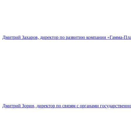
Дмитрий Захаров, директор по развитию компании «Гамма-Пл
Дмитрий Зорин, директор по связям с органами государстве