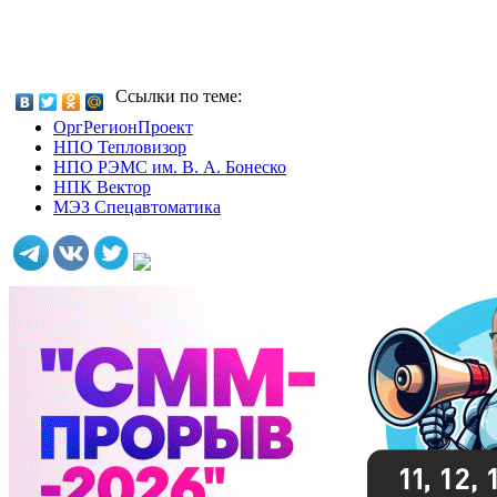
Ссылки по теме:
ОргРегионПроект
НПО Тепловизор
НПО РЭМС им. В. А. Бонеско
НПК Вектор
МЭЗ Спецавтоматика